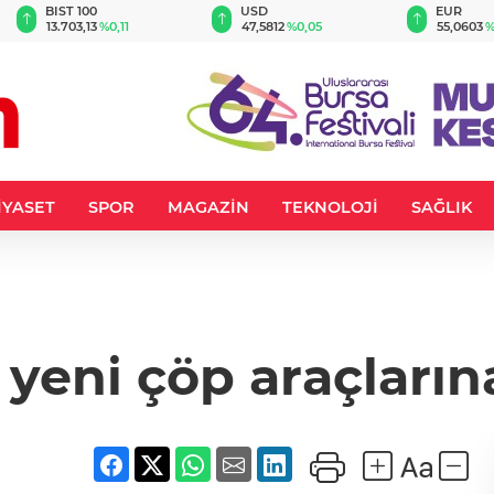
BIST 100
USD
EUR
13.703,13
%0,11
47,5812
%0,05
55,0603
%
İYASET
SPOR
MAGAZİN
TEKNOLOJİ
SAĞLIK
 yeni çöp araçları