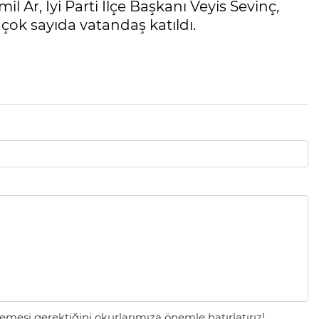
 Ar, İyi Parti İlçe Başkanı Veyis Sevinç,
e çok sayıda vatandaş katıldı.
mesi gerektiğini okurlarımıza önemle hatırlatırız!