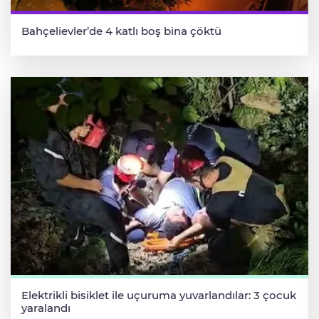
Bahçelievler’de 4 katlı boş bina çöktü
Elektrikli bisiklet ile uçuruma yuvarlandılar: 3 çocuk
yaralandı