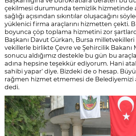
Başkanlığına ve bürokratlara defaten bu du
çekilmesi durumunda temizlik hizmetinde a
sağlığı açısından sıkıntılar oluşacağını s
yüklenici firma araçlarını hizmetten çekti. B
boyunca çöp toplama hizmetini zor şartlard
Başkanı Davut Gürkan, Bursa milletvekille
vekillerle birlikte Çevre ve Şehircilik Baka
sonucu aldığımız destekle bu gün bu araçla
adına hepsine teşekkür ediyorum. Hani ata
sahibi yapar' diye. Bizdeki de o hesap. Büy
rağmen hizmet etmemesi de Belediyemizi ara
dedi.