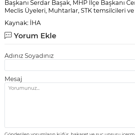
Başkanı Serdar Başak, MHP İlçe Başkanı Cemil
Meclis Üyeleri, Muhtarlar, STK temsilcileri v
Kaynak: İHA
Yorum Ekle
Adınız Soyadınız
Mesaj
Gönderilen yorumların küfür, hakaret ve suç unsuru içerme