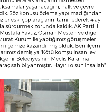
rumu ileterek araçların hizmetten
ksamalar yaşanacağını, halk ve çevre
öyledik. Söz konusu ödeme yapılmadığından
izler eski çöp araçlarını tamir ederek 4 ay
a sürdürmek zorunda kaldık. AK Parti İl
ri Mustafa Yavuz, Osman Mesten ve diğer
nı Murat Kurum ile yaptığımız görüşmeler
rı ilçemize kazandırmış olduk. Ben ilçem
larımız demiş ya 'Kötü komşu insanı ev
ükşehir Belediyesinin Meclis Kararına
ç sahibi yanmıştır. Hayırlı olsun inşallah"