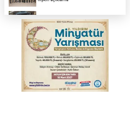
Başkan Aydın: Tüm imkanları sunuyoruz
Başkan Dalgıç: Denizler halkındır
Bursa’da bugün hava nasıl olacak?
Bursa'da kontrolden çıkan araç orta
refüje çıktı