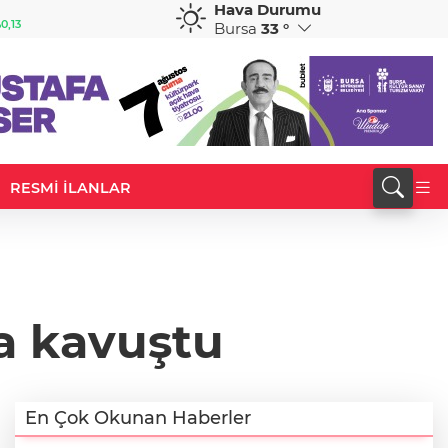
Hava Durumu
GBP
CHF
0,13
64,1818
%0,16
58,9168
%0,01
Bursa
33 °
RESMİ İLANLAR
na kavuştu
En Çok Okunan Haberler