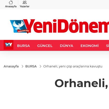
VND
GAU/TRY
6
%0,37
0,0018
%0,25
6.519,74
%0,36
Anasayfa
Yazarlar
BURSA
GÜNCEL
DÜNYA
EKONOMİ
S
Anasayfa
BURSA
Orhaneli, yeni çöp araçlarına kavuştu
Orhaneli,