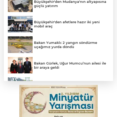
Büyükşehir'den Mudanya'nın altyapısına
güçlü yatırım
Büyükşehir'den afetlere hazır iki yeni
mobil araç
Bakan Yumaklı: 2 yangın söndürme
uçağımız yurda döndü
Bakan Gürlek, Uğur Mumcu’nun ailesi ile
bir araya geldi
Benzine dev indirim! Pompaya fiyatlarına
yansıyacak mı?
YENİ Parti Genel Başkanı Özel'den
Çerçeve Yasa yorumu