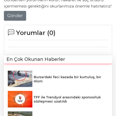
içermemesi gerektiğini okurlarımıza önemle hatırlatırız!
Gönder
Yorumlar (
0
)
En Çok Okunan Haberler
Bursa'daki feci kazada bir kurtuluş, bir
ölüm
TFF ile Trendyol arasındaki sponsorluk
sözleşmesi uzatıldı