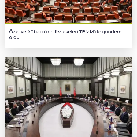
Özel ve Ağbaba’nın fezlekeleri TBMM’de gündem
oldu