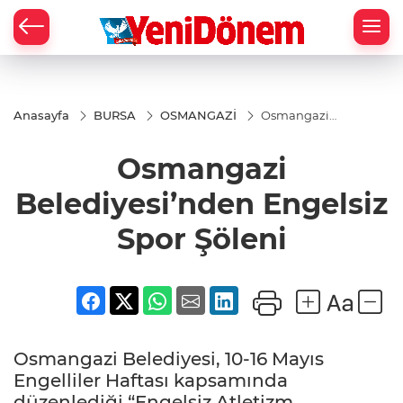
Zİ
Anasayfa
BURSA
OSMANGAZİ
Osmangazi
Belediyesi’nden
Engelsiz Spor
Osmangazi
Şöleni
Belediyesi’nden Engelsiz
Spor Şöleni
Osmangazi Belediyesi, 10-16 Mayıs
Engelliler Haftası kapsamında
düzenlediği “Engelsiz Atletizm