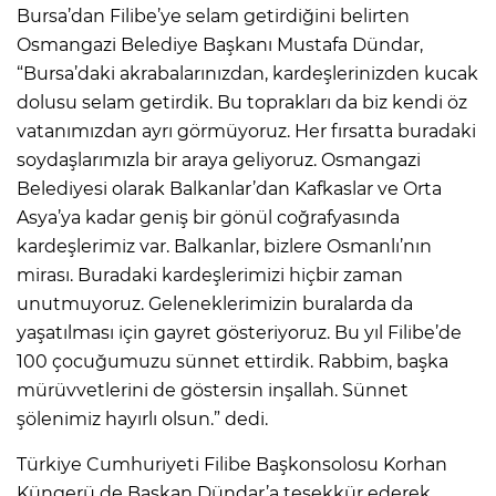
Bursa’dan Filibe’ye selam getirdiğini belirten
Osmangazi Belediye Başkanı Mustafa Dündar,
“Bursa’daki akrabalarınızdan, kardeşlerinizden kucak
dolusu selam getirdik. Bu toprakları da biz kendi öz
vatanımızdan ayrı görmüyoruz. Her fırsatta buradaki
soydaşlarımızla bir araya geliyoruz. Osmangazi
Belediyesi olarak Balkanlar’dan Kafkaslar ve Orta
Asya’ya kadar geniş bir gönül coğrafyasında
kardeşlerimiz var. Balkanlar, bizlere Osmanlı’nın
mirası. Buradaki kardeşlerimizi hiçbir zaman
unutmuyoruz. Geleneklerimizin buralarda da
yaşatılması için gayret gösteriyoruz. Bu yıl Filibe’de
100 çocuğumuzu sünnet ettirdik. Rabbim, başka
mürüvvetlerini de göstersin inşallah. Sünnet
şölenimiz hayırlı olsun.” dedi.
Türkiye Cumhuriyeti Filibe Başkonsolosu Korhan
Küngerü de Başkan Dündar’a teşekkür ederek,