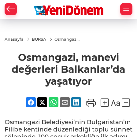
Zİ
Anasayfa
BURSA
Osmangazi,
manevi
değerleri
Osmangazi, manevi
Balkanlar’da
yaşatıyor
değerleri Balkanlar’da
yaşatıyor
Osmangazi Belediyesi’nin Bulgaristan’ın
Filibe kentinde düzenlediği toplu sünnet
şöleninde, 100 çocuk erkekliğe ilk adımı