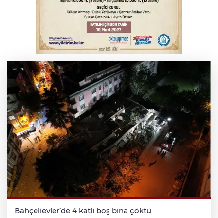
Bursa’da bugün hava nasıl olacak?
Bursa'da kontrolden çıkan araç orta
refüje çıktı
Bahçelievler’de 4 katlı boş bina çöktü