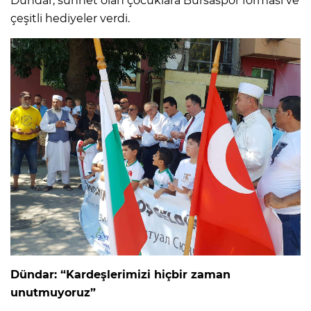
Dündar, sünnet olan çocuklara Bursaspor forması ve
çeşitli hediyeler verdi.
Dündar: “Kardeşlerimizi hiçbir zaman
unutmuyoruz”