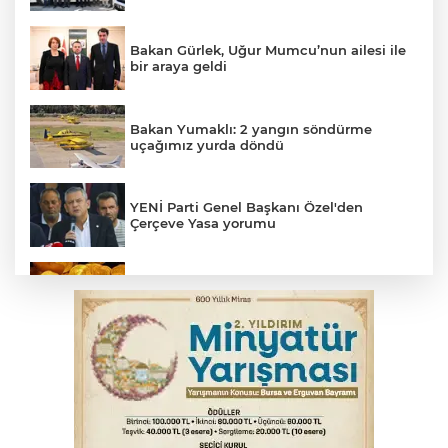
Bakan Gürlek, Uğur Mumcu’nun ailesi ile
bir araya geldi
Bakan Yumaklı: 2 yangın söndürme
uçağımız yurda döndü
YENİ Parti Genel Başkanı Özel'den
Çerçeve Yasa yorumu
Serbest piyasada altın fiyatları...
MSB: YAŞ kararları devletimize ve
milletimize hayırlı olsun