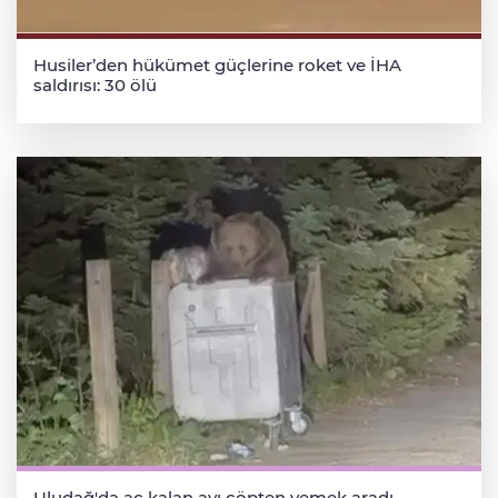
Husiler’den hükümet güçlerine roket ve İHA
saldırısı: 30 ölü
Uludağ'da aç kalan ayı çöpten yemek aradı