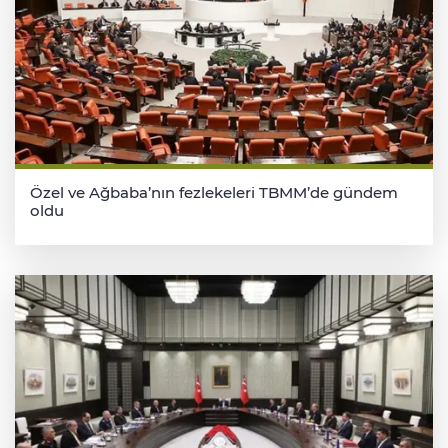
Özel ve Ağbaba’nın fezlekeleri TBMM’de gündem
oldu