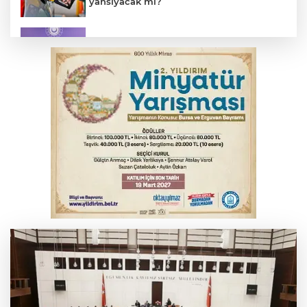
yansıyacak mı?
MSB: YAŞ kararları devletimize ve
milletimize hayırlı olsun
Serbest piyasada döviz fiyatları
Osmangazi’de kaldırım işgaline geçit yok
Serbest piyasada altın fiyatları...