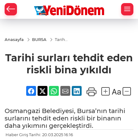
Zİ
Anasayfa
BURSA
Tarihi
surları
tehdit
Tarihi surları tehdit eden
eden
riskli
bina
riskli bina yıkıldı
yıkıldı
Osmangazi Belediyesi, Bursa’nın tarihi
surlarını tehdit eden riskli bir binanın
daha yıkımını gerçekleştirdi.
Haber Giriş Tarihi: 20.03.2025 16:16