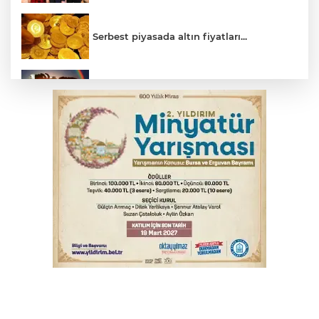
Serbest piyasada altın fiyatları...
Bursa’da bugün hava nasıl olacak?
Osmangazi’de iş arayanlara destek
Yargıtay’dan primle çalışanlara müjde
YENİ Parti Genel Başkanı Özel'den
Çerçeve Yasa yorumu