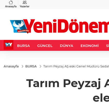
VND
GAU/TRY
3
%-0,22
0,0018
%0,31
6.623,00
%2,01
Anasayfa
Yazarlar
BURSA
GÜNCEL
DÜNYA
EKONOMİ
S
Anasayfa
BURSA
Tarım Peyzaj AŞ eski Genel Müdürü Sedat 
Tarım Peyzaj 
el