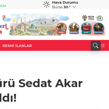
Hava Durumu
GBP
CHF
0,04
64,1433
%-0,03
58,8479
%0,49
Bursa
30 °
RESMİ İLANLAR
ürü Sedat Akar
dı!