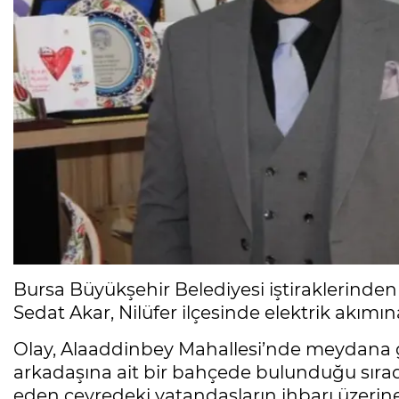
Bursa Büyükşehir Belediyesi iştiraklerinde
Sedat Akar, Nilüfer ilçesinde elektrik akımın
Olay, Alaaddinbey Mahallesi’nde meydana gel
arkadaşına ait bir bahçede bulunduğu sırad
eden çevredeki vatandaşların ihbarı üzerine o