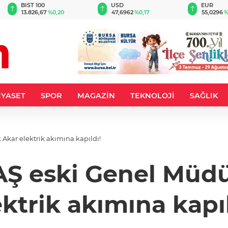
BIST 100
USD
EUR
13.826,67
%0,20
47,6962
%0,17
55,0296
%
İYASET
SPOR
MAGAZİN
TEKNOLOJİ
SAĞLIK
Akar elektrik akımına kapıldı!
AŞ eski Genel Müd
ektrik akımına kapıl