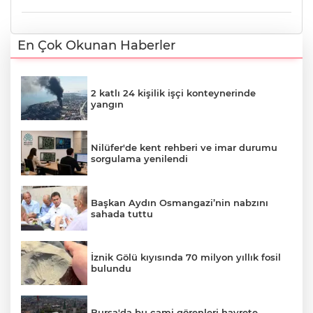
En Çok Okunan Haberler
2 katlı 24 kişilik işçi konteynerinde
yangın
Nilüfer'de kent rehberi ve imar durumu
sorgulama yenilendi
Başkan Aydın Osmangazi’nin nabzını
sahada tuttu
İznik Gölü kıyısında 70 milyon yıllık fosil
bulundu
Bursa'da bu cami görenleri hayrete