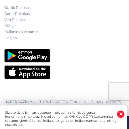
Gizlilik Politikası
Çerez Politikası
Veri Politikası
Künye
Kullanım Şartnamesi
İletişim
HABER YAZILIMI
ve TURKTICARET.NET projesidir Copyright© 2006-
2026 Tüm hakları saklıdır.
Sizlere daha iyi hizmet sunabilmek adına sitemizde çerez
konumlandırmaktayız. Kişisel verileriniz, KVKK ve GDPR kapsamında
toplanıp işlenir. Sitemizi kullanarak, çerezleri kullanmamızı kabul etmiş
olacaksınız.