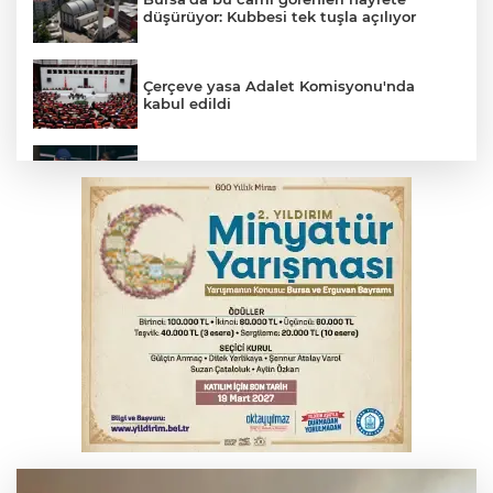
düşürüyor: Kubbesi tek tuşla açılıyor
Çerçeve yasa Adalet Komisyonu'nda
kabul edildi
Bursa’da yasa dışı bahis operasyonu: 3
kişi tutuklandı
İnegöl’de yangın paniği! Apartmana
sıçrayan alevler söndürüldü
Büyükşehir Harmancık'ta da yolları
yeniliyor
Serbest piyasada döviz fiyatları