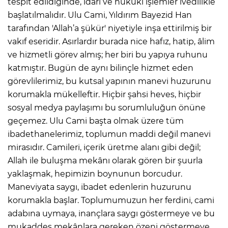
tespit edildiğinde, idari ve hukuki işlemler ivedilikle
başlatılmalıdır. Ulu Cami, Yıldırım Bayezid Han
tarafından 'Allah’a şükür' niyetiyle inşa ettirilmiş bir
vakıf eseridir. Asırlardır burada nice hafız, hatip, âlim
ve hizmetli görev almış; her biri bu yapıya ruhunu
katmıştır. Bugün de aynı bilinçle hizmet eden
görevlilerimiz, bu kutsal yapının manevi huzurunu
korumakla mükelleftir. Hiçbir şahsi heves, hiçbir
sosyal medya paylaşımı bu sorumluluğun önüne
geçemez. Ulu Cami başta olmak üzere tüm
ibadethanelerimiz, toplumun maddi değil manevi
mirasıdır. Camileri, içerik üretme alanı gibi değil;
Allah ile buluşma mekânı olarak gören bir şuurla
yaklaşmak, hepimizin boynunun borcudur.
Maneviyata saygı, ibadet edenlerin huzurunu
korumakla başlar. Toplumumuzun her ferdini, cami
adabına uymaya, inançlara saygı göstermeye ve bu
mukaddes mekânlara gereken özeni göstermeye