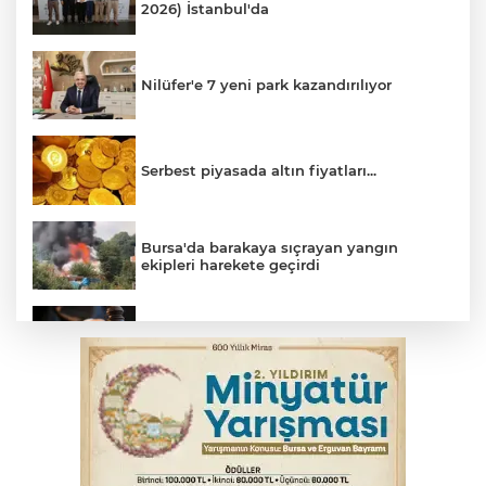
2026) İstanbul'da
Nilüfer'e 7 yeni park kazandırılıyor
Serbest piyasada altın fiyatları...
Bursa'da barakaya sıçrayan yangın
ekipleri harekete geçirdi
Yargıtay’dan primle çalışanlara müjde
TOFAŞ Basketbol'da sağlık kontrolleri
başladı