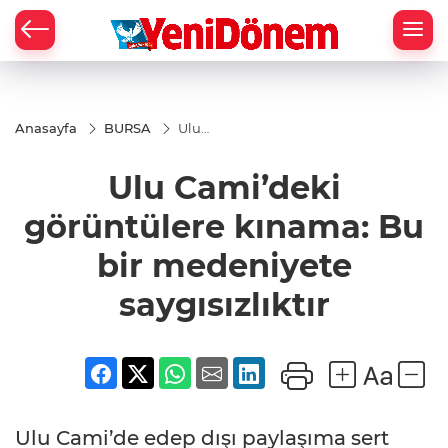
Zİ
Anasayfa
BURSA
Ulu
Cami’deki
görüntülere
Ulu Cami’deki
kınama: Bu
bir
medeniyete
görüntülere kınama: Bu
saygısızlıktır
bir medeniyete
saygısızlıktır
Ulu Cami’de edep dışı paylaşıma sert