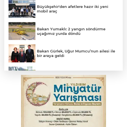
Büyükşehir'den afetlere hazır iki yeni
mobil araç
Bakan Yumaklı: 2 yangın söndürme
uçağımız yurda döndü
Bakan Gürlek, Uğur Mumcu’nun ailesi ile
bir araya geldi
Benzine dev indirim! Pompaya fiyatlarına
yansıyacak mı?
Serbest piyasada döviz fiyatları
Serbest piyasada altın fiyatları...