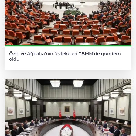
Özel ve Ağbaba’nın fezlekeleri TBMM’de gündem
oldu