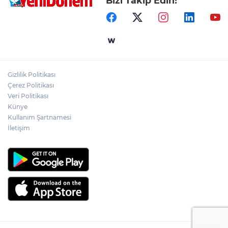
Bizi Takip Edin!
Gizlilik Politikası
Çerez Politikası
Veri Politikası
Künye
Kullanım Şartnamesi
İletişim