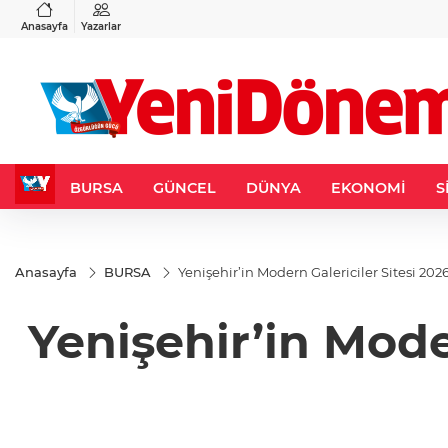
VND
GAU/TRY
6
%0,37
0,0018
%0,06
6.500,35
%0,12
Anasayfa
Yazarlar
BURSA
GÜNCEL
DÜNYA
EKONOMİ
S
Anasayfa
BURSA
Yenişehir’in Modern Galericiler Sitesi 202
Yenişehir’in Mode