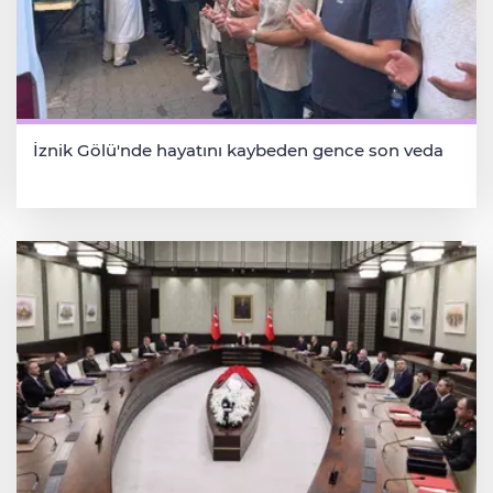
İznik Gölü'nde hayatını kaybeden gence son veda