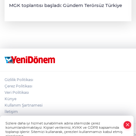
MGK toplantısı başladı: Gündem Terörsüz Türkiye
Gizlilik Politikası
Çerez Politikası
Veri Politikası
Künye
Kullanım Şartnamesi
İletişim
Sizlere daha iyi hizmet sunabilmek adına sitemizde çerez
konumlandırmaktayız. Kişisel verileriniz, KVKK ve GDPR kapsamında
toplanıp işlenir. Sitemizi kullanarak, çerezleri kullanmamızı kabul etmiş
HABER YAZILIMI
ve TURKTICARET.NET projesidir Copyright© 2006-2026 T