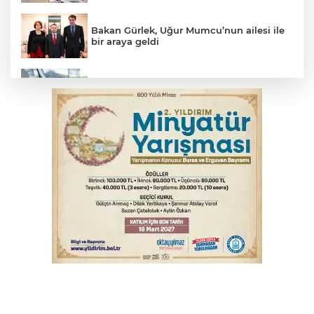
Bakan Gürlek, Uğur Mumcu’nun ailesi ile
bir araya geldi
Benzine dev indirim! Pompaya fiyatlarına
yansıyacak mı?
YENİ Parti Genel Başkanı Özel'den
Çerçeve Yasa yorumu
Serbest piyasada döviz fiyatları
Serbest piyasada altın fiyatları...