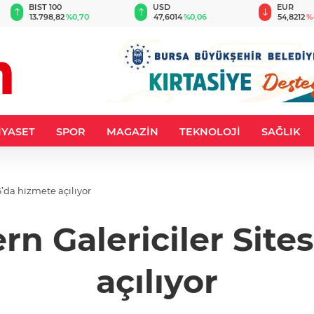
BIST 100
USD
EUR
13.798,82
%0,70
47,6014
%0,06
54,8212
%-
İYASET
SPOR
MAGAZİN
TEKNOLOJİ
SAĞLIK
6’da hizmete açılıyor
rn Galericiler Site
açılıyor