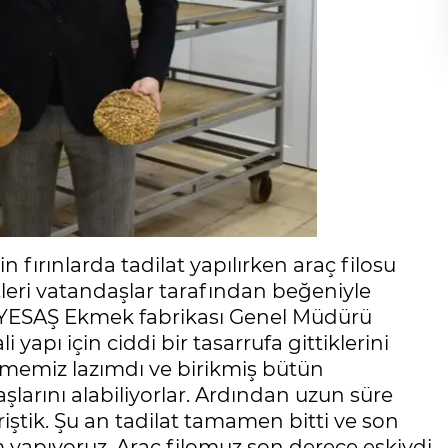
 fırınlarda tadilat yapılırken araç filosu
leri vatandaşlar tarafından beğeniyle
lan YESAŞ Ekmek fabrikası Genel Müdürü
 yapı için ciddi bir tasarrufa gittiklerini
etmemiz lazımdı ve birikmiş bütün
şlarını alabiliyorlar. Ardından uzun süre
riştik. Şu an tadilat tamamen bitti ve son
 yapıyoruz. Araç filomuz son derece eskiydi