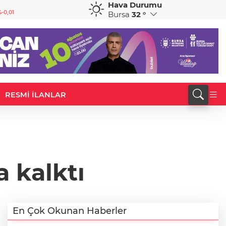
Hava Durumu
GBP
CHF
-0,01
64,1960
%0,08
58,6899
%0,23
Bursa
32 °
RESMİ İLANLAR
a kalktı
En Çok Okunan Haberler