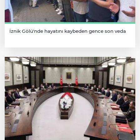
İznik Gölü'nde hayatını kaybeden gence son veda