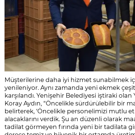
Müşterilerine daha iyi hizmet sunabilmek için
yenileniyor. Aynı zamanda yeni ekmek çeşit
karşılandı. Yenişehir Belediyesi iştiraki o
Koray Aydın, “Öncelikle sürdürülebilir bir mali
belirterek, ‘Öncelikle personelimizi mutlu 
alacaklarını verdik. Şu an düzenli olarak maa
tadilat görmeyen fırında yeni bir tadilata gi
derece temiz ve hijyenik bir ortamda üretim