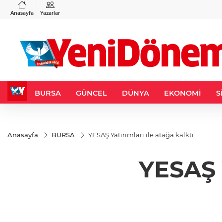
VND
GAU/TRY
3
%-0,22
0,0018
%0,23
6.519,93
%0,42
Anasayfa
Yazarlar
BURSA
GÜNCEL
DÜNYA
EKONOMİ
S
Anasayfa
BURSA
YESAŞ Yatırımları ile atağa kalktı
YESAŞ Y