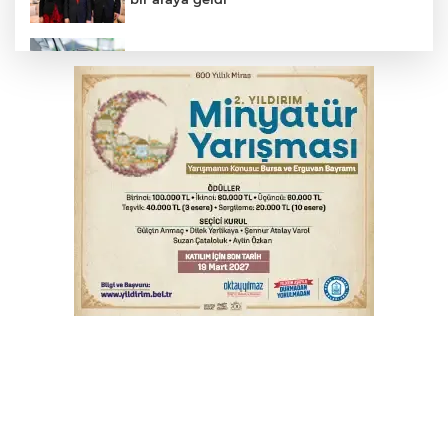
Benzine dev indirim! Pompaya fiyatlarına
yansıyacak mı?
YENİ Parti Genel Başkanı Özel'den
Çerçeve Yasa yorumu
Serbest piyasada döviz fiyatları
Serbest piyasada altın fiyatları...