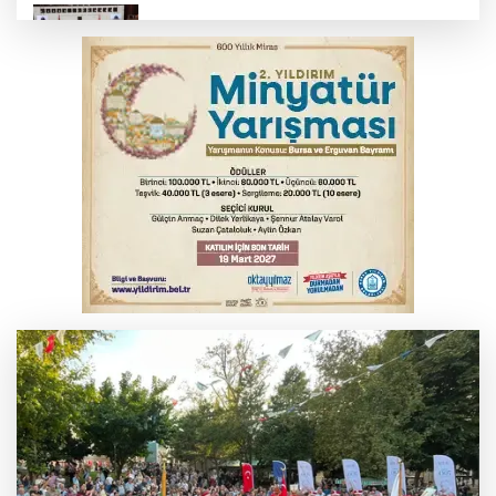
Suça sürüklenen çocuk yasası TBMM'de
kabul edildi
Kar maskeleriyle araç soyan 5 şüpheli
tutuklandı
Bursa’da samanlık alevlere teslim oldu
Elektrik akımına kapılarak hayatını
kaybeden genç toprağa verildi