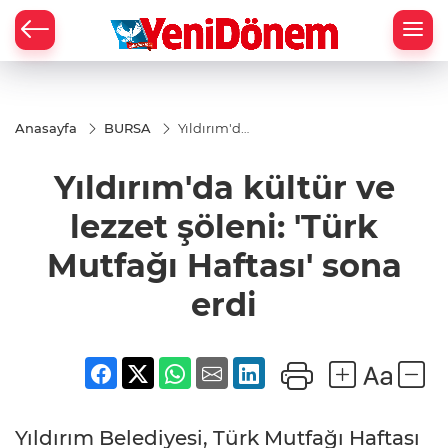
Zİ
Anasayfa
BURSA
Yıldırım'da
kültür ve
lezzet
Yıldırım'da kültür ve
şöleni:
'Türk
Mutfağı
lezzet şöleni: 'Türk
Haftası'
sona erdi
Mutfağı Haftası' sona
erdi
Yıldırım Belediyesi, Türk Mutfağı Haftası