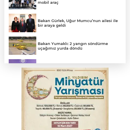
mobil araç
Bakan Gürlek, Uğur Mumcu’nun ailesi ile
bir araya geldi
Bakan Yumaklı: 2 yangın söndürme
uçağımız yurda döndü
MSB: YAŞ kararları devletimize ve
milletimize hayırlı olsun
YENİ Parti Genel Başkanı Özel'den
Çerçeve Yasa yorumu
Osmangazi’de kaldırım işgaline geçit yok