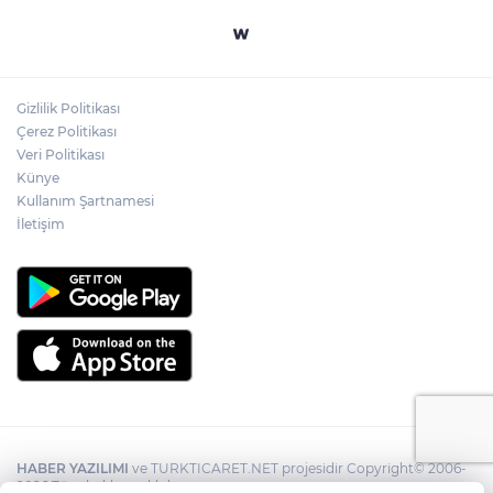
Gizlilik Politikası
Çerez Politikası
Veri Politikası
Künye
Kullanım Şartnamesi
İletişim
HABER YAZILIMI
ve TURKTICARET.NET projesidir Copyright© 2006-
2026 Tüm hakları saklıdır.