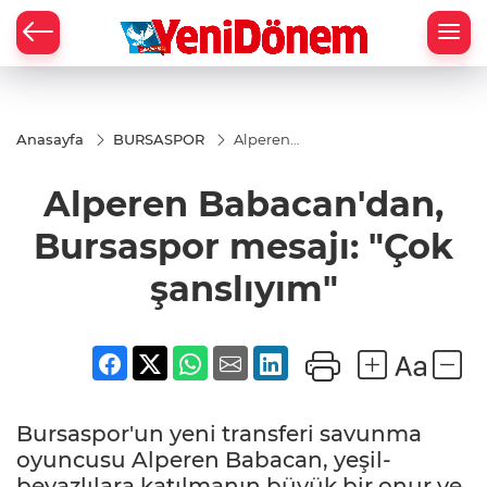
Zİ
Anasayfa
BURSASPOR
Alperen
Babacan'dan,
Bursaspor
Alperen Babacan'dan,
mesajı: "Çok
şanslıyım"
Bursaspor mesajı: "Çok
şanslıyım"
Bursaspor'un yeni transferi savunma
oyuncusu Alperen Babacan, yeşil-
beyazlılara katılmanın büyük bir onur ve