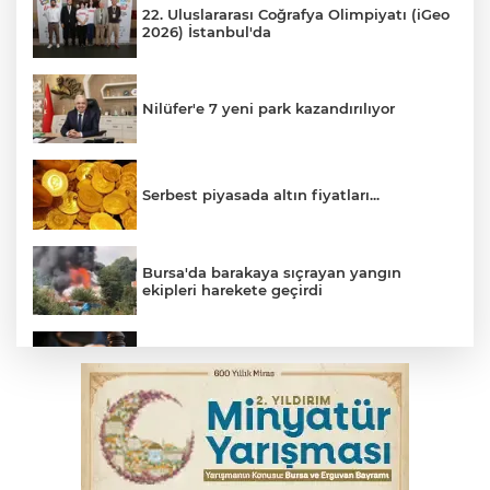
22. Uluslararası Coğrafya Olimpiyatı (iGeo
2026) İstanbul'da
Nilüfer'e 7 yeni park kazandırılıyor
Serbest piyasada altın fiyatları...
Bursa'da barakaya sıçrayan yangın
ekipleri harekete geçirdi
Yargıtay’dan primle çalışanlara müjde
TOFAŞ Basketbol'da sağlık kontrolleri
başladı