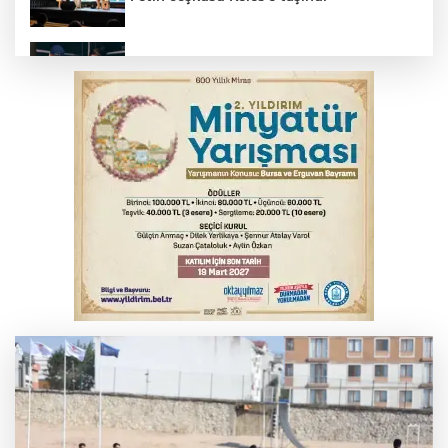
Bursa’da yasa dışı bahis operasyonu: 3
kişi tutuklandı
İnegöl’de yangın paniği! Apartmana
sıçrayan alevler söndürüldü
Elektrik akımına kapılan işçi hayatını
kaybetti
Serbest piyasada döviz fiyatları