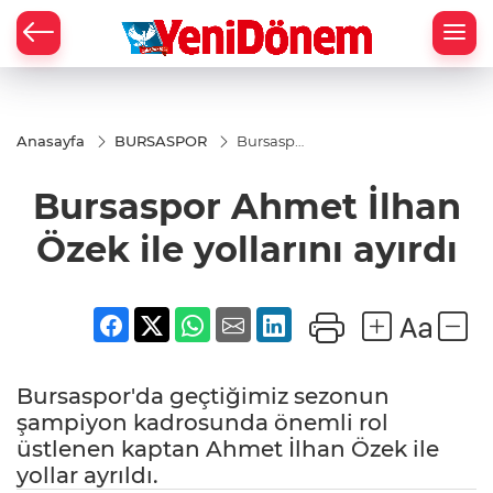
Zİ
Anasayfa
BURSASPOR
Bursaspor
Ahmet
İlhan
Bursaspor Ahmet İlhan
Özek ile
yollarını
ayırdı
Özek ile yollarını ayırdı
Bursaspor'da geçtiğimiz sezonun
şampiyon kadrosunda önemli rol
üstlenen kaptan Ahmet İlhan Özek ile
yollar ayrıldı.