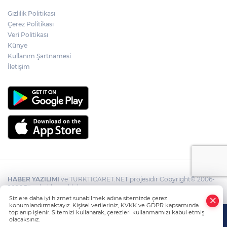
Gizlilik Politikası
Çerez Politikası
Veri Politikası
Künye
Kullanım Şartnamesi
İletişim
HABER YAZILIMI
ve TURKTICARET.NET projesidir Copyright© 2006-
2026 Tüm hakları saklıdır.
Sizlere daha iyi hizmet sunabilmek adına sitemizde çerez
konumlandırmaktayız. Kişisel verileriniz, KVKK ve GDPR kapsamında
toplanıp işlenir. Sitemizi kullanarak, çerezleri kullanmamızı kabul etmiş
olacaksınız.