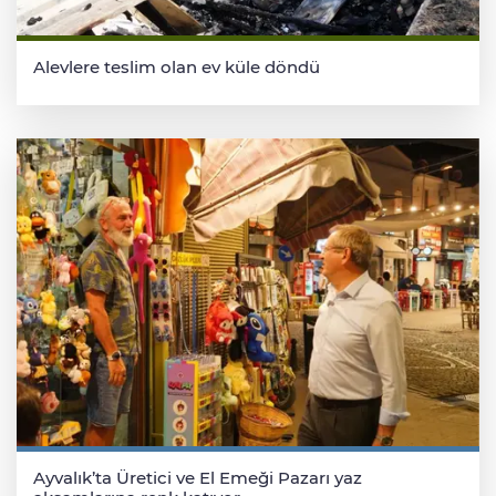
Alevlere teslim olan ev küle döndü
Ayvalık’ta Üretici ve El Emeği Pazarı yaz