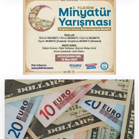
Bursa'da tavuk çiftliğinde yangın
Bursa'da kontrolden çıkan araç orta
refüje çıktı
Bursa'da akıma kapılan mühendis ağır
yaralandı