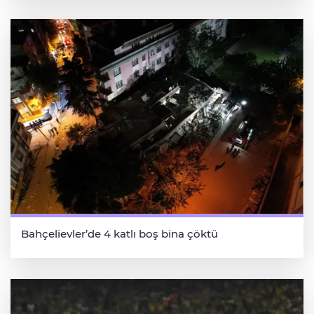
Bahçelievler’de 4 katlı boş bina çöktü