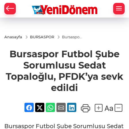
Zİ
Anasayfa
BURSASPOR
Bursaspor
Futbol
Şube
Bursaspor Futbol Şube
Sorumlusu
Sedat
Topaloğlu,
Sorumlusu Sedat
PFDK’ya
sevk edildi
Topaloğlu, PFDK’ya sevk
edildi
Bursaspor Futbol Şube Sorumlusu Sedat