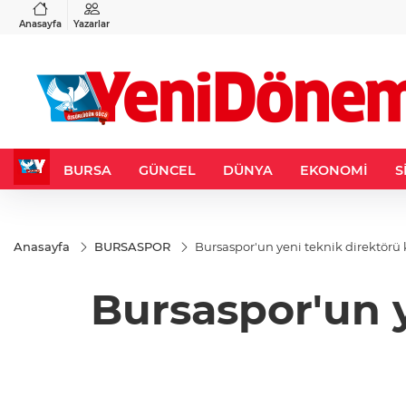
VND
GAU/TRY
3
%-0,22
0,0018
%0,32
6.660,55
%2,59
Anasayfa
Yazarlar
BURSA
GÜNCEL
DÜNYA
EKONOMİ
S
Anasayfa
BURSASPOR
Bursaspor'un yeni teknik direktörü
Bursaspor'un 