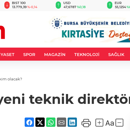
BIST 100
USD
EUR
13.779,39
%-0,14
47,6787
%0,18
55,1254
%
İYASET
SPOR
MAGAZİN
TEKNOLOJİ
SAĞLIK
 kim olacak?
yeni teknik direktö