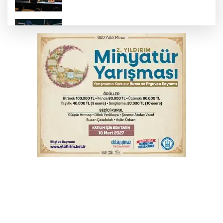
Bursa’da yasa dışı bahis operasyonu: 3
kişi tutuklandı
İnegöl’de yangın paniği! Apartmana
sıçrayan alevler söndürüldü
Elektrik akımına kapılan işçi hayatını
kaybetti
Serbest piyasada döviz fiyatları