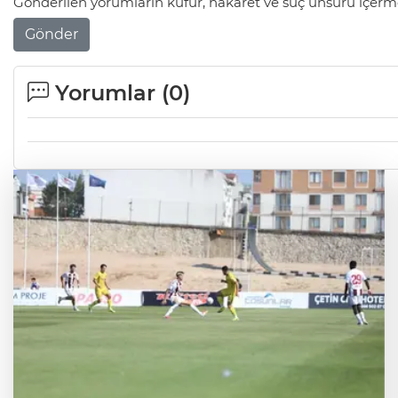
Gönderilen yorumların küfür, hakaret ve suç unsuru içerme
Gönder
Yorumlar (
0
)