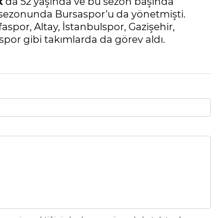
k
da 52 yaşında ve bu sezon başında
0 sezonunda Bursaspor’u da yönetmişti.
spor, Altay, İstanbulspor, Gazişehir,
spor gibi takımlarda da görev aldı.