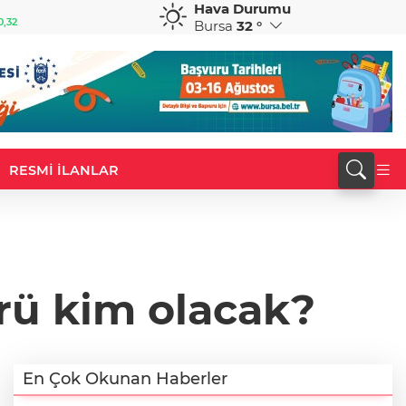
Hava Durumu
GBP
CHF
0,32
64,3468
%0,38
59,0083
%0,82
Bursa
32 °
RESMİ İLANLAR
rü kim olacak?
En Çok Okunan Haberler