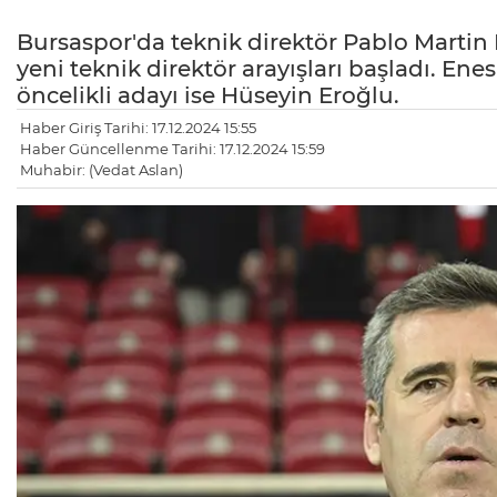
Bursaspor'da teknik direktör Pablo Martin B
yeni teknik direktör arayışları başladı. E
öncelikli adayı ise Hüseyin Eroğlu.
Haber Giriş Tarihi: 17.12.2024 15:55
Haber Güncellenme Tarihi: 17.12.2024 15:59
Muhabir: (Vedat Aslan)