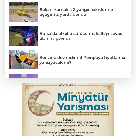
Bakan Yumaklı: 2 yangın söndürme
uçağımız yurda döndü
Bursa'da alkollü sürücü mahalleyi savaş
alanına çevirdi
Benzine dev indirim! Pompaya fiyatlarına
yansıyacak mı?
MSB: YAŞ kararları devletimize ve
milletimize hayırlı olsun
Serbest piyasada döviz fiyatları
Osmangazi’de kaldırım işgaline geçit yok