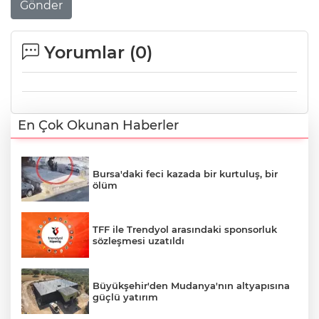
Gönder
Yorumlar (
0
)
En Çok Okunan Haberler
Bursa'daki feci kazada bir kurtuluş, bir
ölüm
TFF ile Trendyol arasındaki sponsorluk
sözleşmesi uzatıldı
Büyükşehir'den Mudanya'nın altyapısına
güçlü yatırım