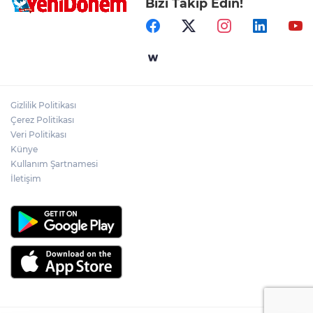
Bizi Takip Edin!
Gizlilik Politikası
Çerez Politikası
Veri Politikası
Künye
Kullanım Şartnamesi
İletişim