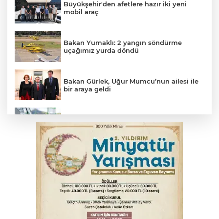
Büyükşehir'den afetlere hazır iki yeni
mobil araç
Bakan Yumaklı: 2 yangın söndürme
uçağımız yurda döndü
Bakan Gürlek, Uğur Mumcu’nun ailesi ile
bir araya geldi
Benzine dev indirim! Pompaya fiyatlarına
yansıyacak mı?
YENİ Parti Genel Başkanı Özel'den
Çerçeve Yasa yorumu
Serbest piyasada döviz fiyatları