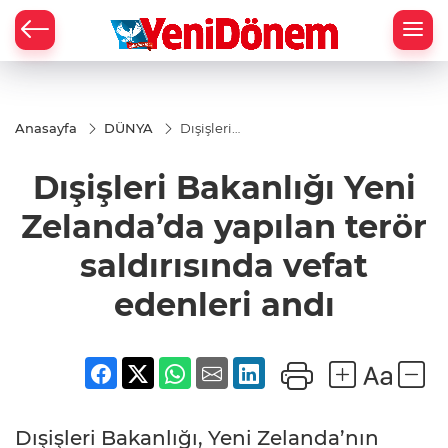
Zİ
Anasayfa
DÜNYA
Dışişleri
Bakanlığı
Yeni
Dışişleri Bakanlığı Yeni
Zelanda’da
yapılan
terör
Zelanda’da yapılan terör
saldırısında
vefat
saldırısında vefat
edenleri
andı
edenleri andı
Dışişleri Bakanlığı, Yeni Zelanda’nın