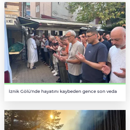
İznik Gölü'nde hayatını kaybeden gence son veda