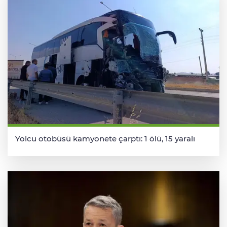
Yolcu otobüsü kamyonete çarptı: 1 ölü, 15 yaralı