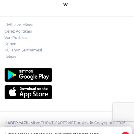
Gizlilik Politikası
Çerez Politikası
Veri Politikası
Künye
Kullanım Şartnamesi
İletişim
HABER YAZILIMI
ve TURKTICARET.NET projesidir Copyright© 2006-
2026 Tüm hakları saklıdır.