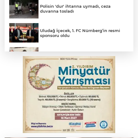
Polisin 'dur' ihtarına uymadı, ceza
duvarına tosladı
Uludağ İçecek, 1. FC Nürnberg’in resmi
sponsoru oldu
Başkan Aydın Osmangazi’nin nabzını
sahada tuttu
Erguvan Bayramı minyatür sanatıyla
geleceğe taşınacak
Trabzonspor'da Folcarelli ameliyat oldu
THY temmuzda yolcu rekoru kırdı