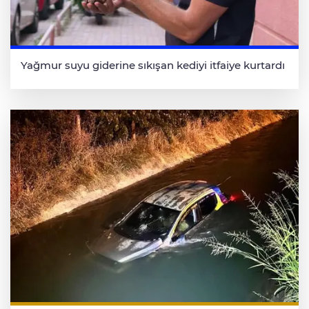
Yağmur suyu giderine sıkışan kediyi itfaiye kurtardı