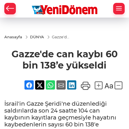
Zİ
Anasayfa
DÜNYA
Gazze'de
can
kaybı 60
Gazze'de can kaybı 60
bin 138’e
yükseldi
bin 138’e yükseldi
İsrail'in Gazze Şeridi'ne düzenlediği
saldırılarda son 24 saatte 104 can
kaybının kayıtlara geçmesiyle hayatını
kaybedenlerin sayısı 60 bin 138'e