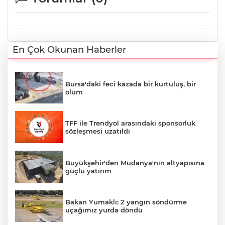
En Çok Okunan Haberler
Bursa'daki feci kazada bir kurtuluş, bir
ölüm
TFF ile Trendyol arasındaki sponsorluk
sözleşmesi uzatıldı
Büyükşehir'den Mudanya'nın altyapısına
güçlü yatırım
Bakan Yumaklı: 2 yangın söndürme
uçağımız yurda döndü