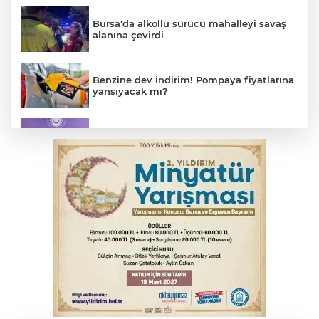
Bursa'da alkollü sürücü mahalleyi savaş
alanına çevirdi
Benzine dev indirim! Pompaya fiyatlarına
yansıyacak mı?
MSB: YAŞ kararları devletimize ve
milletimize hayırlı olsun
Serbest piyasada döviz fiyatları
Osmangazi’de kaldırım işgaline geçit yok
Serbest piyasada altın fiyatları...