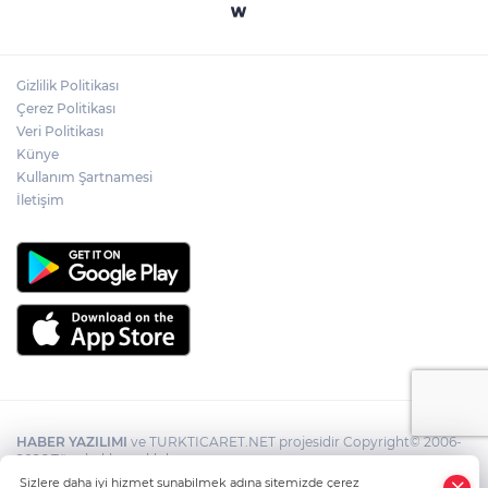
Gizlilik Politikası
Çerez Politikası
Veri Politikası
Künye
Kullanım Şartnamesi
İletişim
HABER YAZILIMI
ve TURKTICARET.NET projesidir Copyright© 2006-
2026 Tüm hakları saklıdır.
Sizlere daha iyi hizmet sunabilmek adına sitemizde çerez