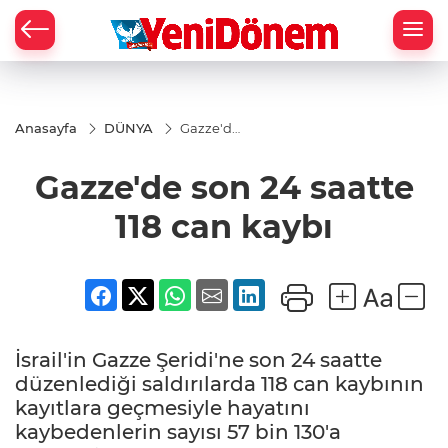
Zİ
Anasayfa
DÜNYA
Gazze'de
son 24
saatte
Gazze'de son 24 saatte
118 can
kaybı
118 can kaybı
İsrail'in Gazze Şeridi'ne son 24 saatte
düzenlediği saldırılarda 118 can kaybının
kayıtlara geçmesiyle hayatını
kaybedenlerin sayısı 57 bin 130'a