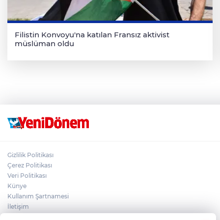
Filistin Konvoyu'na katılan Fransız aktivist
müslüman oldu
Gizlilik Politikası
Çerez Politikası
Veri Politikası
Künye
Kullanım Şartnamesi
İletişim