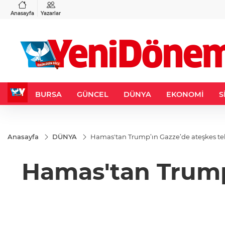
VND
GAU/TRY
3
%-0,22
0,0018
%0,32
6.660,55
%2,59
Anasayfa
Yazarlar
BURSA
GÜNCEL
DÜNYA
EKONOMİ
S
Anasayfa
DÜNYA
Hamas'tan Trump’ın Gazze’de ateşkes tek
Hamas'tan Trump’