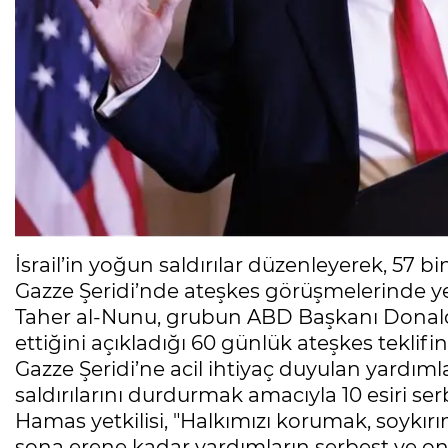
İsrail’in yoğun saldırılar düzenleyerek, 57 
Gazze Şeridi’nde ateşkes görüşmelerinde yen
Taher al-Nunu, grubun ABD Başkanı Donald 
ettiğini açıkladığı 60 günlük ateşkes teklifin
Gazze Şeridi’ne acil ihtiyaç duyulan yardımla
saldırılarını durdurmak amacıyla 10 esiri s
Hamas yetkilisi, "Halkımızı korumak, soy
sona erene kadar yardımların serbest ve onur