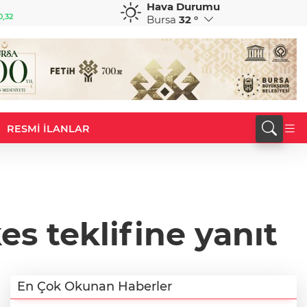
Hava Durumu
GBP
CHF
0,32
64,3468
%0,38
59,0083
%0,82
Bursa
32 °
RESMİ İLANLAR
s teklifine yanıt
En Çok Okunan Haberler