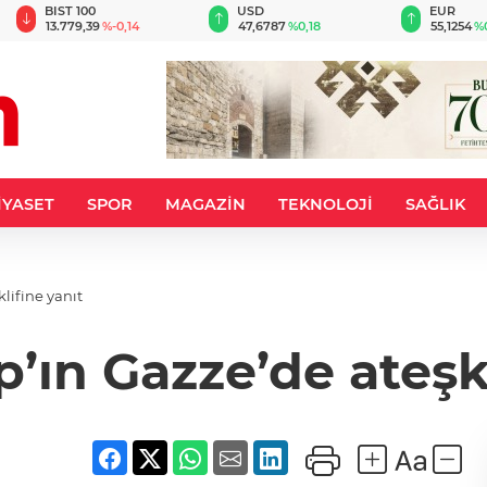
BIST 100
USD
EUR
13.779,39
%-0,14
47,6787
%0,18
55,1254
%
İYASET
SPOR
MAGAZİN
TEKNOLOJİ
SAĞLIK
lifine yanıt
ın Gazze’de ateşke