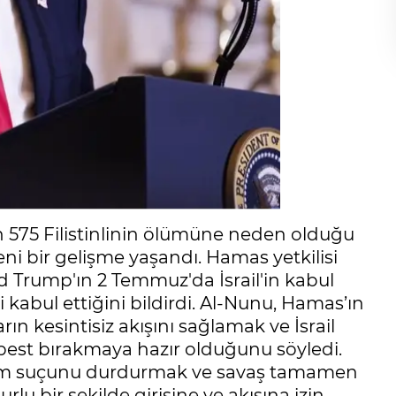
bin 575 Filistinlinin ölümüne neden olduğu
i bir gelişme yaşandı. Hamas yetkilisi
Trump'ın 2 Temmuz'da İsrail'in kabul
i kabul ettiğini bildirdi. Al-Nunu, Hamas’ın
rın kesintisiz akışını sağlamak ve İsrail
erbest bırakmaya hazır olduğunu söyledi.
kırım suçunu durdurmak ve savaş tamamen
lu bir şekilde girişine ve akışına izin