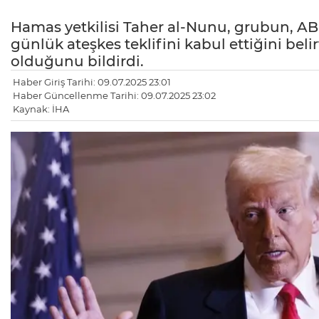
Hamas yetkilisi Taher al-Nunu, grubun, A
günlük ateşkes teklifini kabul ettiğini belir
olduğunu bildirdi.
Haber Giriş Tarihi: 09.07.2025 23:01
Haber Güncellenme Tarihi: 09.07.2025 23:02
Kaynak: İHA