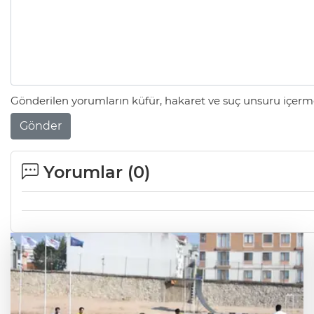
Gönderilen yorumların küfür, hakaret ve suç unsuru içerme
Gönder
Yorumlar (
0
)