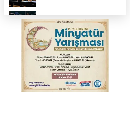
Bursa’da yasa dışı bahis operasyonu: 3
kişi tutuklandı
İnegöl’de yangın paniği! Apartmana
sıçrayan alevler söndürüldü
Elektrik akımına kapılan işçi hayatını
kaybetti
Serbest piyasada döviz fiyatları