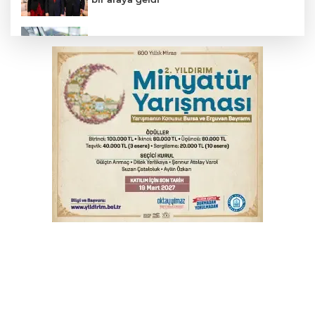
Benzine dev indirim! Pompaya fiyatlarına
yansıyacak mı?
YENİ Parti Genel Başkanı Özel'den
Çerçeve Yasa yorumu
Serbest piyasada döviz fiyatları
Serbest piyasada altın fiyatları...