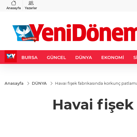
VND
GAU/TRY
3
%-0,22
0,0018
%0,19
6.542,28
%0,77
Anasayfa
Yazarlar
BURSA
GÜNCEL
DÜNYA
EKONOMİ
S
Anasayfa
DÜNYA
Havai fişek fabrikasında korkunç patlam
Havai fişek