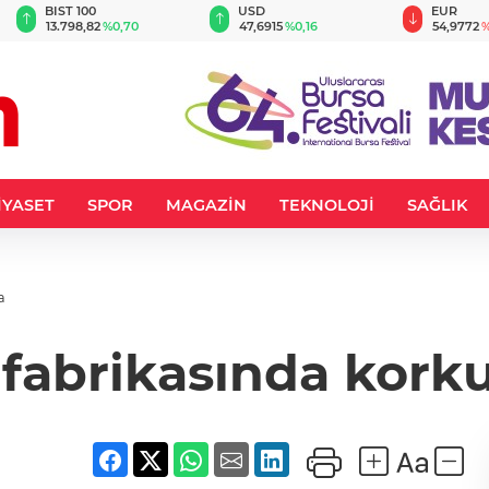
BIST 100
USD
EUR
13.798,82
%0,70
47,6915
%0,16
54,9772
%
İYASET
SPOR
MAGAZİN
TEKNOLOJİ
SAĞLIK
a
 fabrikasında kor