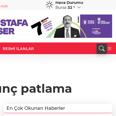
Hava Durumu
GBP
CHF
-0,02
64,1922
%0,07
58,6683
%0,19
Bursa
32 °
RESMİ İLANLAR
kunç patlama
En Çok Okunan Haberler