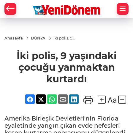
Zİ
Anasayfa
DÜNYA
İki polis, 9
yaşındaki
çocuğu
İki polis, 9 yaşındaki
yanmaktan
kurtardı
çocuğu yanmaktan
kurtardı
Amerika Birleşik Devletleri'nin Florida
eyaletinde yangın çıkan evde nefesleri
kesen kurtarma operasyonu düzenlendi.