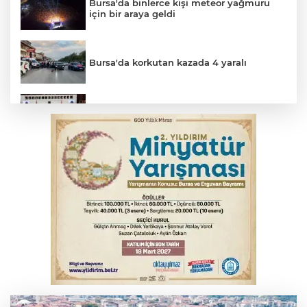
Bursa'da binlerce kişi meteor yağmuru
için bir araya geldi
Bursa'da korkutan kazada 4 yaralı
Suça sürüklenen çocuk yasası TBMM'de
kabul edildi
Kar maskeleriyle araç soyan 5 şüpheli
tutuklandı
Bursa’da samanlık alevlere teslim oldu
Yükseköğretim Kanununda değişiklik
Resmi Gazete'de