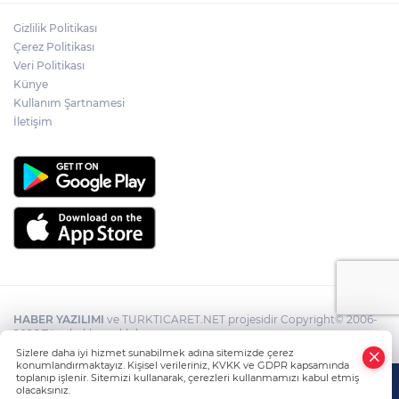
Gizlilik Politikası
Çerez Politikası
Veri Politikası
Künye
Kullanım Şartnamesi
İletişim
HABER YAZILIMI
ve TURKTICARET.NET projesidir Copyright© 2006-
2026 Tüm hakları saklıdır.
Sizlere daha iyi hizmet sunabilmek adına sitemizde çerez
konumlandırmaktayız. Kişisel verileriniz, KVKK ve GDPR kapsamında
toplanıp işlenir. Sitemizi kullanarak, çerezleri kullanmamızı kabul etmiş
olacaksınız.