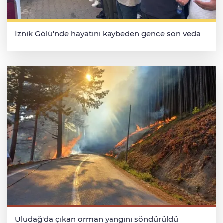
İznik Gölü'nde hayatını kaybeden gence son veda
Uludağ'da çıkan orman yangını söndürüldü