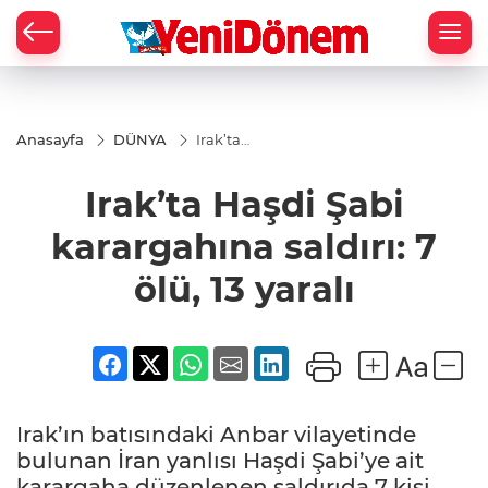
Zİ
Anasayfa
DÜNYA
Irak’ta
Haşdi Şabi
karargahına
Irak’ta Haşdi Şabi
saldırı: 7 ölü,
13 yaralı
karargahına saldırı: 7
ölü, 13 yaralı
Irak’ın batısındaki Anbar vilayetinde
bulunan İran yanlısı Haşdi Şabi’ye ait
karargaha düzenlenen saldırıda 7 kişi