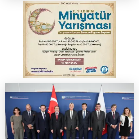
yansıyacak mı?
YENİ Parti Genel Başkanı Özel'den
Çerçeve Yasa yorumu
Serbest piyasada döviz fiyatları
Serbest piyasada altın fiyatları...