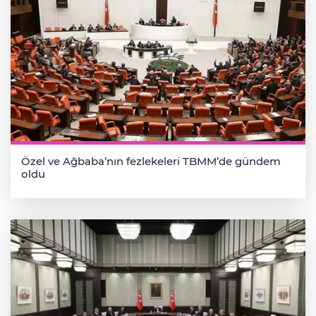
Özel ve Ağbaba’nın fezlekeleri TBMM’de gündem
oldu