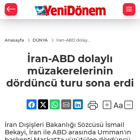
Zİ
Anasayfa
DÜNYA
İran-ABD dolaylı
müzakerelerinin
dördüncü turu
İran-ABD dolaylı
sona erdi
müzakerelerinin
dördüncü turu sona erdi
İran Dışişleri Bakanlığı Sözcüsü İsmail
Bekayi, İran ile ABD arasında Umman'ın
başkenti Maskat'ta yürütülen dördüncü