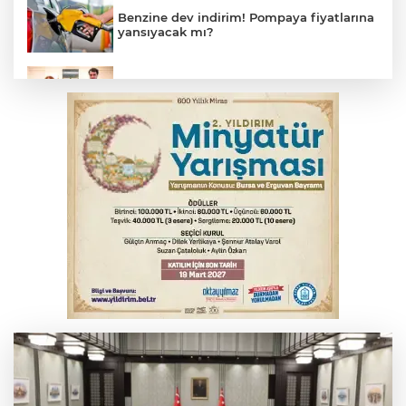
Benzine dev indirim! Pompaya fiyatlarına
yansıyacak mı?
Bakan Gürlek, Uğur Mumcu’nun ailesi ile
bir araya geldi
Bursa'da alkollü sürücü mahalleyi savaş
alanına çevirdi
Serbest piyasada altın fiyatları...
Serbest piyasada döviz fiyatları