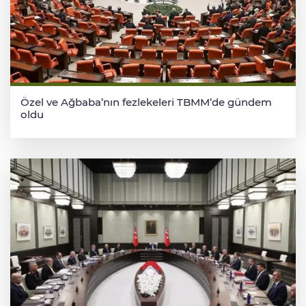
Özel ve Ağbaba’nın fezlekeleri TBMM’de gündem
oldu