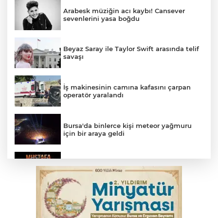
Arabesk müziğin acı kaybı! Cansever
sevenlerini yasa boğdu
Beyaz Saray ile Taylor Swift arasında telif
savaşı
İş makinesinin camına kafasını çarpan
operatör yaralandı
Bursa'da binlerce kişi meteor yağmuru
için bir araya geldi
Bursa'da Mustafa Keser'den müzik ve
kahkaha dolu gece
İnegöl'de orman yangını; Havadan ve
karadan müdahale başlatıldı