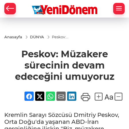
Zİ
Anasayfa
DÜNYA
Peskov:
Müzakere
sürecinin
Peskov: Müzakere
devam
edeceğini
umuyoruz
sürecinin devam
edeceğini umuyoruz
Kremlin Sarayı Sözcüsü Dmitriy Peskov,
Orta Doğu'da yaşanan ABD-İran
gerginliğine ilişkin "Biz, müzakere