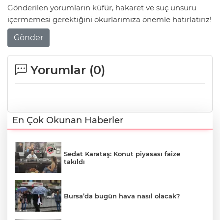
Gönderilen yorumların küfür, hakaret ve suç unsuru
içermemesi gerektiğini okurlarımıza önemle hatırlatırız!
Gönder
Yorumlar (
0
)
En Çok Okunan Haberler
Sedat Karataş: Konut piyasası faize
takıldı
Bursa’da bugün hava nasıl olacak?