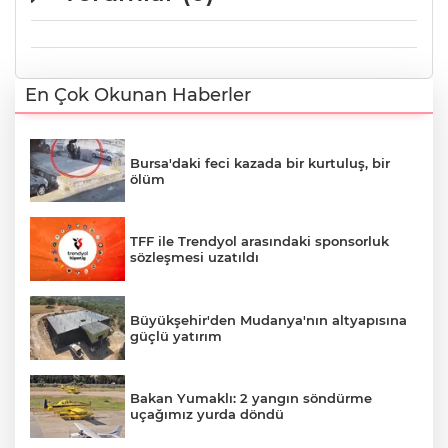
En Çok Okunan Haberler
Bursa'daki feci kazada bir kurtuluş, bir
ölüm
TFF ile Trendyol arasındaki sponsorluk
sözleşmesi uzatıldı
Büyükşehir'den Mudanya'nın altyapısına
güçlü yatırım
Bakan Yumaklı: 2 yangın söndürme
uçağımız yurda döndü