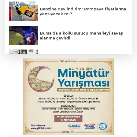
Benzine dev indirim! Pompaya fiyatlarına
yansıyacak mı?
Bursa'da alkollü sürücü mahalleyi savaş
alanına çevirdi
Osmangazi’de kaldırım işgaline geçit yok
Serbest piyasada altın fiyatları...
Serbest piyasada döviz fiyatları
Suriye'de 14 yıl sonra bir ilk