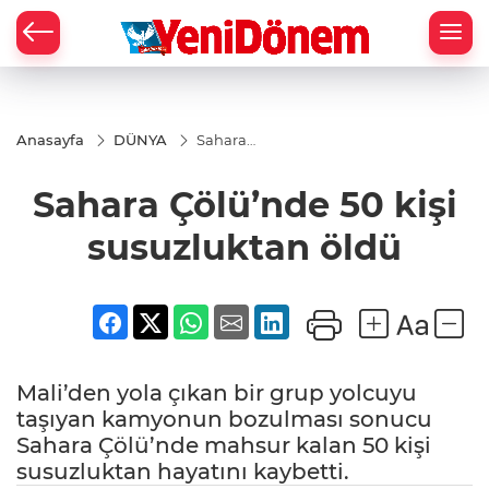
Zİ
Anasayfa
DÜNYA
Sahara
Çölü’nde 50
kişi
Sahara Çölü’nde 50 kişi
susuzluktan
öldü
susuzluktan öldü
Mali’den yola çıkan bir grup yolcuyu
taşıyan kamyonun bozulması sonucu
Sahara Çölü’nde mahsur kalan 50 kişi
susuzluktan hayatını kaybetti.