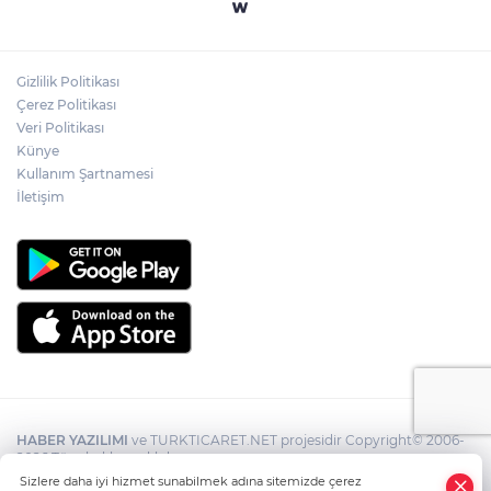
Gizlilik Politikası
Çerez Politikası
Veri Politikası
Künye
Kullanım Şartnamesi
İletişim
HABER YAZILIMI
ve TURKTICARET.NET projesidir Copyright© 2006-
2026 Tüm hakları saklıdır.
Sizlere daha iyi hizmet sunabilmek adına sitemizde çerez