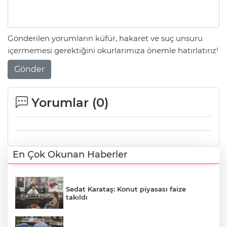
Gönderilen yorumların küfür, hakaret ve suç unsuru
içermemesi gerektiğini okurlarımıza önemle hatırlatırız!
Gönder
Yorumlar (
0
)
En Çok Okunan Haberler
Sedat Karataş: Konut piyasası faize
takıldı