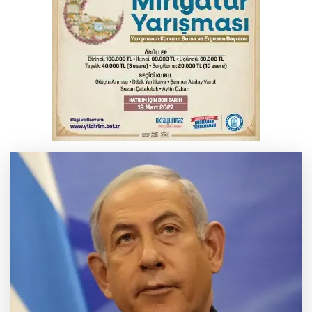
Bursa'da Mustafa Keser'den müzik ve
kahkaha dolu gece
Bursa'da korkutan kazada 4 yaralı
Karacabey’de makilik alanda orman
yangını