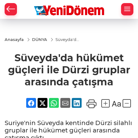
Zİ
Anasayfa
DÜNYA
Süveyda'da
hükümet
güçleri ile
Süveyda'da hükümet
Dürzi
gruplar
arasında
güçleri ile Dürzi gruplar
çatışma
arasında çatışma
Suriye'nin Süveyda kentinde Dürzi silahlı
gruplar ile hükümet güçleri arasında
çatışma çıktı.