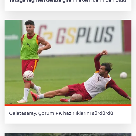
Yasağa rağmen denize giren hakem canından oldu
Galatasaray, Çorum FK hazırlıklarını sürdürdü