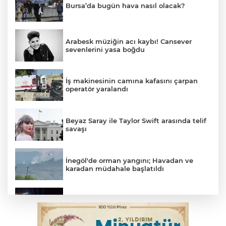
Bursa’da bugün hava nasıl olacak?
Arabesk müziğin acı kaybı! Cansever
sevenlerini yasa boğdu
İş makinesinin camına kafasını çarpan
operatör yaralandı
Beyaz Saray ile Taylor Swift arasında telif
savaşı
İnegöl'de orman yangını; Havadan ve
karadan müdahale başlatıldı
Bursa'da binlerce kişi meteor yağmuru
için bir araya geldi