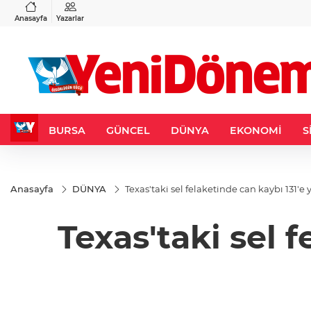
VND
GAU/TRY
3
%-0,22
0,0018
%0,32
6.660,55
%2,59
Anasayfa
Yazarlar
BURSA
GÜNCEL
DÜNYA
EKONOMİ
S
Anasayfa
DÜNYA
Texas'taki sel felaketinde can kaybı 131'e 
Texas'taki sel 