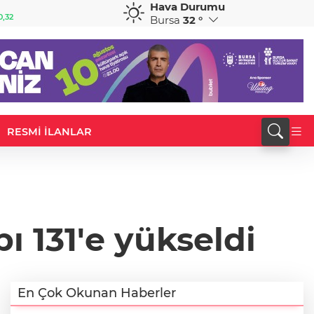
Hava Durumu
GBP
CHF
0,32
64,3468
%0,38
59,0083
%0,82
Bursa
32 °
RESMİ İLANLAR
ı 131'e yükseldi
En Çok Okunan Haberler