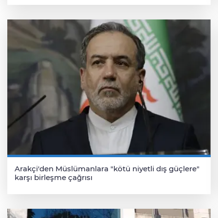
Arakçi'den Müslümanlara "kötü niyetli dış güçlere"
karşı birleşme çağrısı