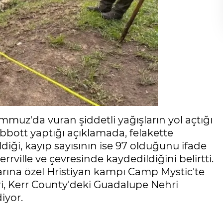
muz'da vuran şiddetli yağışların yol açtığı
 Abbott yaptığı açıklamada, felakette
ldiği, kayıp sayısının ise 97 olduğunu ifade
rrville ve çevresinde kaydedildiğini belirtti.
arına özel Hristiyan kampı Camp Mystic'te
ri, Kerr County'deki Guadalupe Nehri
iyor.