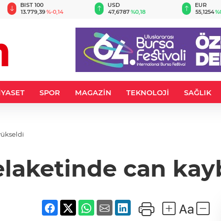
BIST 100
USD
EUR
13.779,39
%-0,14
47,6787
%0,18
55,1254
%
İYASET
SPOR
MAGAZİN
TEKNOLOJİ
SAĞLIK
yükseldi
felaketinde can kayb