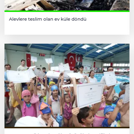
Alevlere teslim olan ev küle döndü