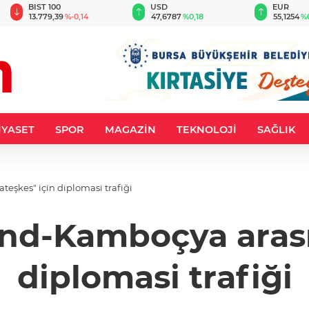
BIST 100
USD
EUR
13.779,39
%-0,14
47,6787
%0,18
55,1254
%
İYASET
SPOR
MAGAZİN
TEKNOLOJİ
SAĞLIK
eşkes" için diplomasi trafiği
nd-Kamboçya arası
diplomasi trafiği