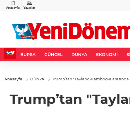
VND
GAU/TRY
3
%-0,22
0,0018
%0,32
6.660,55
%2,59
Anasayfa
Yazarlar
BURSA
GÜNCEL
DÜNYA
EKONOMİ
S
Anasayfa
DÜNYA
Trump’tan "Tayland-Kamboçya arasında at
Trump’tan "Tayla