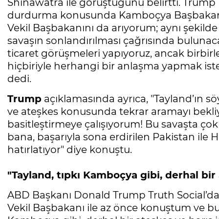
Shinawatra ile görüştüğünü belirtti. Trump i
durdurma konusunda Kamboçya Başbakanı 
Vekil Başbakanını da arıyorum; aynı şekilde
savaşın sonlandırılması çağrısında bulunaca
ticaret görüşmeleri yapıyoruz, ancak birbir
hiçbiriyle herhangi bir anlaşma yapmak is
dedi.
Trump
açıklamasında ayrıca, "Tayland’ın sö
ve ateşkes konusunda tekrar aramayı bekl
basitleştirmeye çalışıyorum! Bu savaşta ço
bana, başarıyla sona erdirilen Pakistan ile H
hatırlatıyor" diye konuştu.
"Tayland, tıpkı Kamboçya gibi, derhal bir 
ABD Başkanı Donald Trump Truth Social’dan
Vekil Başbakanı ile az önce konuştum ve bu 