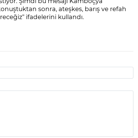
 istiyor. Şimdi bu mesajı Kamboçya
konuştuktan sonra, ateşkes, barış ve refah
ceğiz" ifadelerini kullandı.