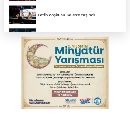
Fetih coşkusu Keles'e taşındı
Bursa’da yasa dışı bahis operasyonu: 3
kişi tutuklandı
İnegöl’de yangın paniği! Apartmana
sıçrayan alevler söndürüldü
Elektrik akımına kapılan işçi hayatını
kaybetti
Serbest piyasada döviz fiyatları