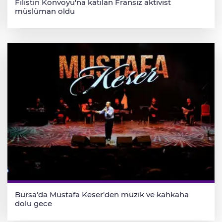
Filistin Konvoyu'na katılan Fransız aktivist
müslüman oldu
Bursa'da Mustafa Keser'den müzik ve kahkaha
dolu gece