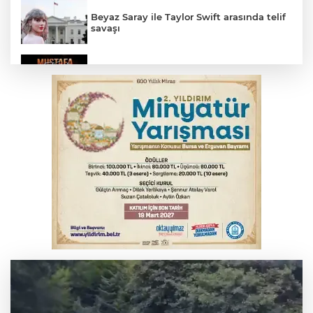
Beyaz Saray ile Taylor Swift arasında telif
savaşı
Bursa'da Mustafa Keser'den müzik ve
kahkaha dolu gece
İnegöl'de orman yangını; Havadan ve
karadan müdahale başlatıldı
Bursa'da binlerce kişi meteor yağmuru
için bir araya geldi
Bursa'da korkutan kazada 4 yaralı