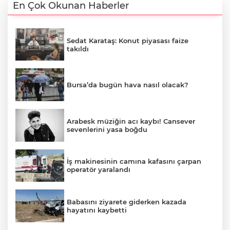
En Çok Okunan Haberler
Sedat Karataş: Konut piyasası faize
takıldı
Bursa’da bugün hava nasıl olacak?
Arabesk müziğin acı kaybı! Cansever
sevenlerini yasa boğdu
İş makinesinin camına kafasını çarpan
operatör yaralandı
Babasını ziyarete giderken kazada
hayatını kaybetti