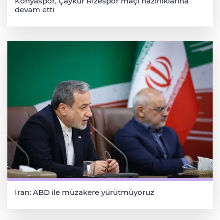
Konyaspor, Çaykur Rizespor maçı hazırlıklarına
devam etti
İran: ABD ile müzakere yürütmüyoruz