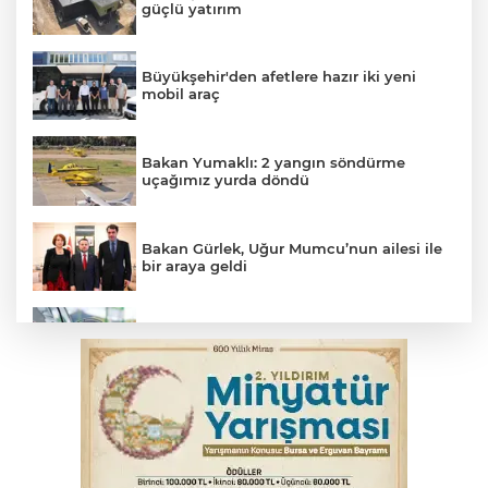
güçlü yatırım
Büyükşehir'den afetlere hazır iki yeni
mobil araç
Bakan Yumaklı: 2 yangın söndürme
uçağımız yurda döndü
Bakan Gürlek, Uğur Mumcu’nun ailesi ile
bir araya geldi
Benzine dev indirim! Pompaya fiyatlarına
yansıyacak mı?
YENİ Parti Genel Başkanı Özel'den
Çerçeve Yasa yorumu