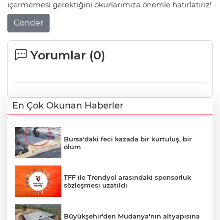
içermemesi gerektiğini okurlarımıza önemle hatırlatırız!
Gönder
Yorumlar (
0
)
En Çok Okunan Haberler
Bursa'daki feci kazada bir kurtuluş, bir
ölüm
TFF ile Trendyol arasındaki sponsorluk
sözleşmesi uzatıldı
Büyükşehir'den Mudanya'nın altyapısına