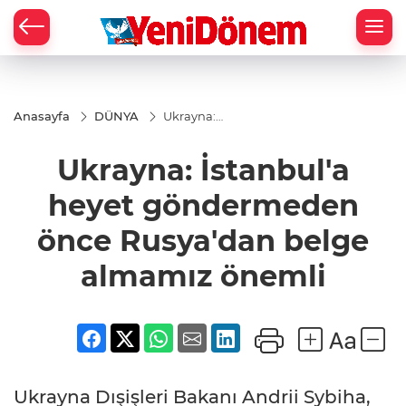
Zİ
Anasayfa
DÜNYA
Ukrayna:
İstanbul'a
heyet
Ukrayna: İstanbul'a
göndermeden
önce
Rusya'dan
heyet göndermeden
belge
almamız
önce Rusya'dan belge
önemli
almamız önemli
Ukrayna Dışişleri Bakanı Andrii Sybiha,