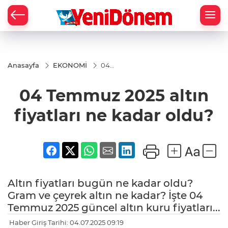
Zİ
Anasayfa
EKONOMİ
04
Temmuz
2025
04 Temmuz 2025 altın
altın
fiyatları
ne kadar
fiyatları ne kadar oldu?
oldu?
Altın fiyatları bugün ne kadar oldu?
Gram ve çeyrek altın ne kadar? İşte 04
Temmuz 2025 güncel altın kuru fiyatları...
Haber Giriş Tarihi: 04.07.2025 09:19