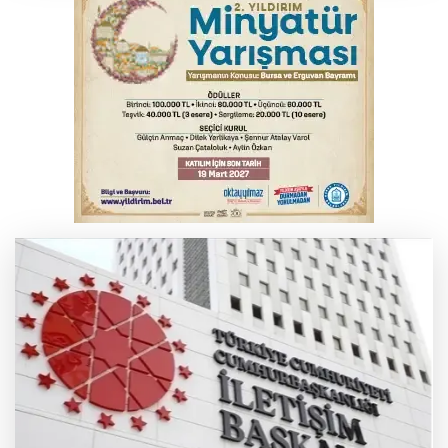
Yargıtay’dan primle çalışanlara müjde
Bursa’da bugün hava nasıl olacak?
Osmangazi’de iş arayanlara destek