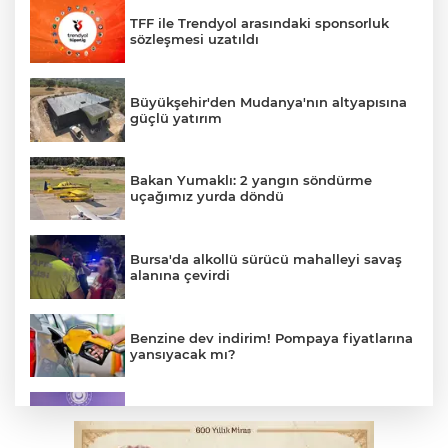
TFF ile Trendyol arasındaki sponsorluk
sözleşmesi uzatıldı
Büyükşehir'den Mudanya'nın altyapısına
güçlü yatırım
Bakan Yumaklı: 2 yangın söndürme
uçağımız yurda döndü
Bursa'da alkollü sürücü mahalleyi savaş
alanına çevirdi
Benzine dev indirim! Pompaya fiyatlarına
yansıyacak mı?
MSB: YAŞ kararları devletimize ve
milletimize hayırlı olsun