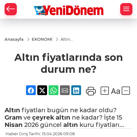
Zİ
Anasayfa
EKONOMİ
Altın
fiyatlarında
son durum
Altın fiyatlarında son
ne?
durum ne?
Altın
fiyatları bugün ne kadar oldu?
Gram
ve
çeyrek
altın
ne kadar? İşte 15
Nisan
2026 güncel
altın
kuru fiyatları...
Haber Giriş Tarihi: 15.04.2026 09:08