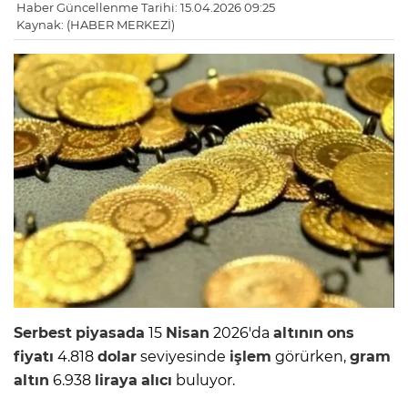
Haber Güncellenme Tarihi: 15.04.2026 09:25
Kaynak: (HABER MERKEZİ)
Serbest
piyasada
15
Nisan
2026'da
altının
ons
fiyatı
4.818
dolar
seviyesinde
işlem
görürken,
gram
altın
6.938
liraya
alıcı
buluyor.