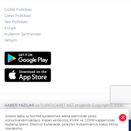
Gizlilik Politikası
Çerez Politikası
Veri Politikası
Künye
Kullanım Şartnamesi
İletişim
HABER YAZILIMI
ve TURKTICARET.NET projesidir Copyright© 2006-
2026 Tüm hakları saklıdır.
Sizlere daha iyi hizmet sunabilmek adına sitemizde çerez
konumlandırmaktayız. Kişisel verileriniz, KVKK ve GDPR kapsamında
toplanıp işlenir. Sitemizi kullanarak, çerezleri kullanmamızı kabul etmiş
olacaksınız.