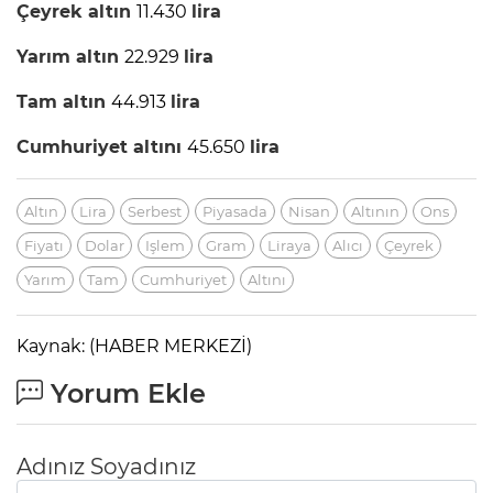
Çeyrek
altın
11.430
lira
Yarım
altın
22.929
lira
Tam
altın
44.913
lira
Cumhuriyet
altını
45.650
lira
Altın
Lira
Serbest
Piyasada
Nisan
Altının
Ons
Fiyatı
Dolar
Işlem
Gram
Liraya
Alıcı
Çeyrek
Yarım
Tam
Cumhuriyet
Altını
Kaynak: (HABER MERKEZİ)
Yorum Ekle
Adınız Soyadınız