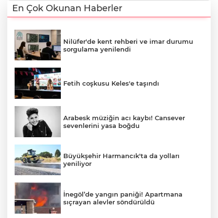
En Çok Okunan Haberler
Nilüfer'de kent rehberi ve imar durumu
sorgulama yenilendi
Fetih coşkusu Keles'e taşındı
Arabesk müziğin acı kaybı! Cansever
sevenlerini yasa boğdu
Büyükşehir Harmancık'ta da yolları
yeniliyor
İnegöl’de yangın paniği! Apartmana
sıçrayan alevler söndürüldü