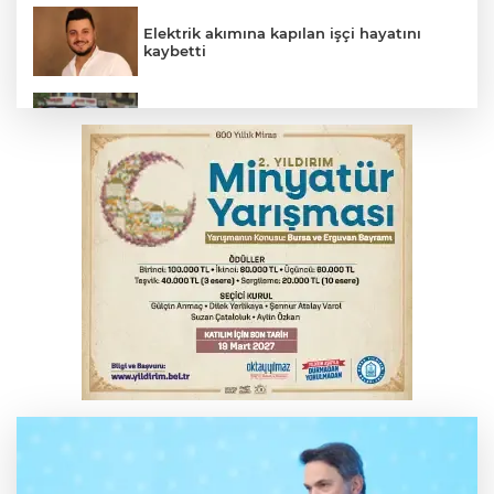
Elektrik akımına kapılan işçi hayatını
kaybetti
Bursa’da bugün hava nasıl olacak?
İş makinesinin camına kafasını çarpan
operatör yaralandı
Babasını ziyarete giderken kazada
hayatını kaybetti
İnegöl'de orman yangını; Havadan ve
karadan müdahale başlatıldı