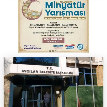
Osmangazi’de kaldırım işgaline geçit yok
YENİ Parti Genel Başkanı Özel'den
Çerçeve Yasa yorumu
BUÜ’nün laboratuvarları tam kapasite ile
sektörün hizmetinde