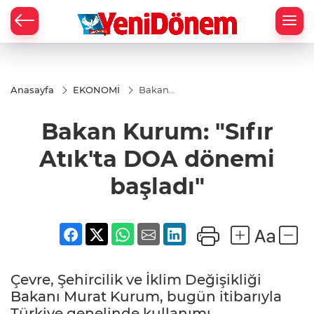
Zİ
Anasayfa
EKONOMİ
Bakan
Kurum:
"Sıfır
Bakan Kurum: "Sıfır
Atık'ta
DOA
dönemi
Atık'ta DOA dönemi
başladı"
başladı"
Çevre, Şehircilik ve İklim Değişikliği
Bakanı Murat Kurum, bugün itibarıyla
Türkiye genelinde kullanımı