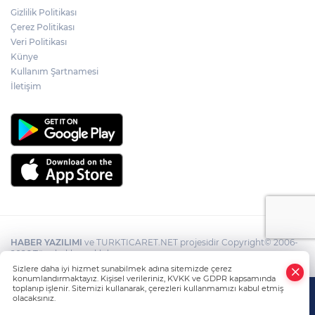
Gizlilik Politikası
Çerez Politikası
Veri Politikası
Künye
Kullanım Şartnamesi
İletişim
HABER YAZILIMI
ve TURKTICARET.NET projesidir Copyright© 2006-
2026 Tüm hakları saklıdır.
Sizlere daha iyi hizmet sunabilmek adına sitemizde çerez
konumlandırmaktayız. Kişisel verileriniz, KVKK ve GDPR kapsamında
toplanıp işlenir. Sitemizi kullanarak, çerezleri kullanmamızı kabul etmiş
olacaksınız.
Anasayfa
Haber Ara
Yazarlar