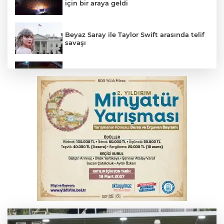
için bir araya geldi
Beyaz Saray ile Taylor Swift arasında telif
savaşı
Bursa’da drift atan sürücüye ceza yağdı
Bursa'da korkutan kazada 4 yaralı
Feci kaza yaşlı çifti hayattan kopardı
Yükseköğretim Kanununda değişiklik
Resmi Gazete'de