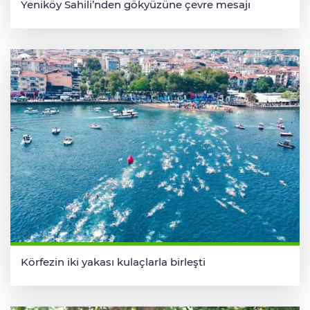
Yeniköy Sahili’nden gökyüzüne çevre mesajı
Körfezin iki yakası kulaçlarla birleşti