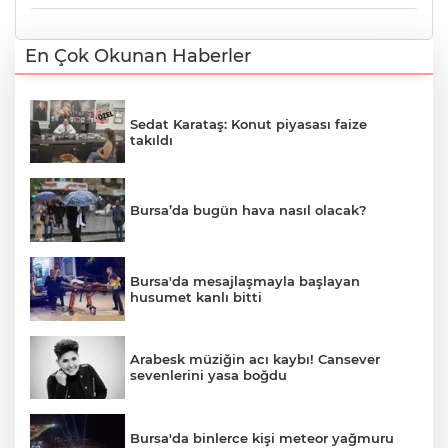
En Çok Okunan Haberler
Sedat Karataş: Konut piyasası faize
takıldı
Bursa’da bugün hava nasıl olacak?
Bursa'da mesajlaşmayla başlayan
husumet kanlı bitti
Arabesk müziğin acı kaybı! Cansever
sevenlerini yasa boğdu
Bursa'da binlerce kişi meteor yağmuru