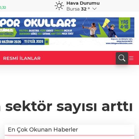
Hava Durumu
GBP
CHF
0,32
64,3468
%0,38
59,0083
%0,82
Bursa
32 °
RESMİ İLANLAR
sektör sayısı arttı
En Çok Okunan Haberler