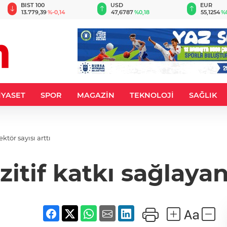
BIST 100
USD
EUR
13.779,39
%-0,14
47,6787
%0,18
55,1254
%
İYASET
SPOR
MAGAZİN
TEKNOLOJİ
SAĞLIK
tör sayısı arttı
tif katkı sağlayan 