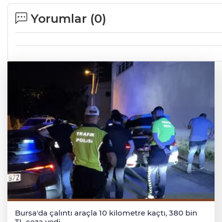
Yorumlar (
0
)
Bursa'da çalıntı araçla 10 kilometre kaçtı, 380 bin
TL ceza yedi