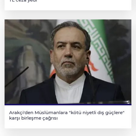
Arakçi'den Müslümanlara "kötü niyetli dış güçlere"
karşı birleşme çağrısı