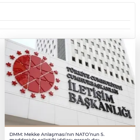
DMM: Mekke Anlaşması’nın NATO’nun 5.
maddesiyle çeliştiği iddiası gerçek dışı