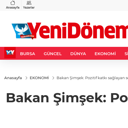
VND
GAU/TRY
3
%-0,22
0,0018
%0,32
6.660,55
%2,59
Anasayfa
Yazarlar
BURSA
GÜNCEL
DÜNYA
EKONOMİ
S
Anasayfa
EKONOMİ
Bakan Şimşek: Pozitif katkı sağlayan sek
Bakan Şimşek: Pozi