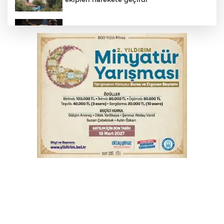
Yargıtay’dan primle çalışanlara müjde
TOFAŞ Basketbol'da sağlık kontrolleri
başladı
Bursa’da bugün hava nasıl olacak?
Osmangazi’de iş arayanlara destek