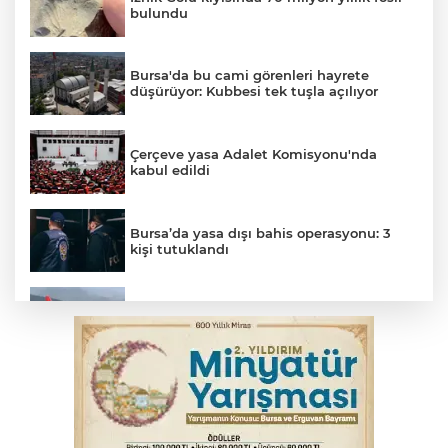
bulundu
Bursa'da bu cami görenleri hayrete
düşürüyor: Kubbesi tek tuşla açılıyor
Çerçeve yasa Adalet Komisyonu'nda
kabul edildi
Bursa’da yasa dışı bahis operasyonu: 3
kişi tutuklandı
THY temmuzda yolcu rekoru kırdı
Trabzonspor'da Folcarelli ameliyat oldu