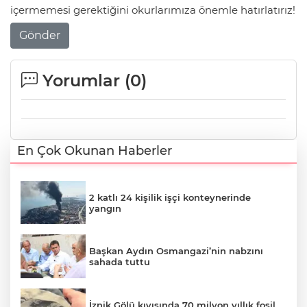
içermemesi gerektiğini okurlarımıza önemle hatırlatırız!
Gönder
Yorumlar (
0
)
En Çok Okunan Haberler
2 katlı 24 kişilik işçi konteynerinde
yangın
Başkan Aydın Osmangazi’nin nabzını
sahada tuttu
İznik Gölü kıyısında 70 milyon yıllık fosil