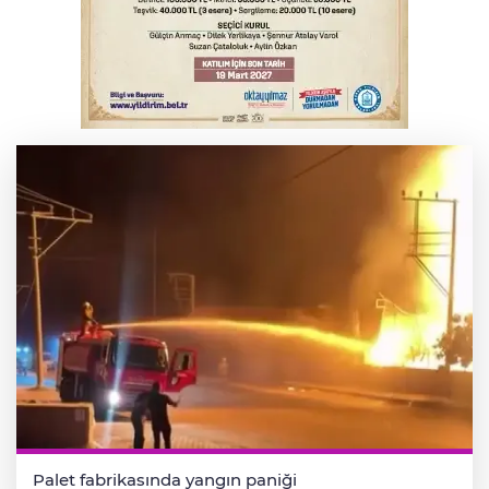
Serbest piyasada döviz fiyatları
6. Perseid Meteor Yağmuru Gözlem
Etkinliği Karacabey'de gökyüzü
tutkunlarını buluşturacak
Palet fabrikasında yangın paniği