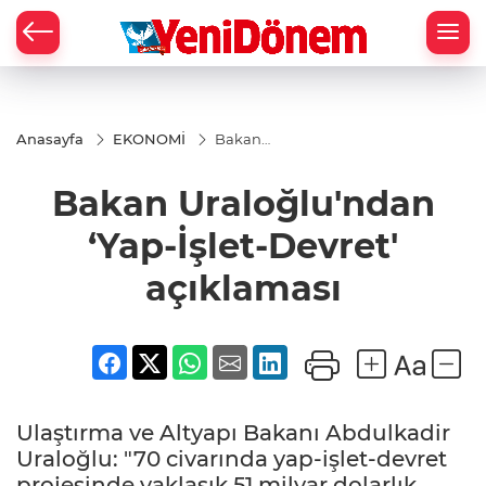
Zİ
Anasayfa
EKONOMİ
Bakan
Uraloğlu'ndan
‘Yap-İşlet-
Bakan Uraloğlu'ndan
Devret'
açıklaması
‘Yap-İşlet-Devret'
açıklaması
Ulaştırma ve Altyapı Bakanı Abdulkadir
Uraloğlu: "70 civarında yap-işlet-devret
projesinde yaklaşık 51 milyar dolarlık