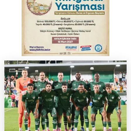
Bursa'da korkutan kazada 4 yaralı
Feci kaza yaşlı çifti hayattan kopardı
Yükseköğretim Kanununda değişiklik
Resmi Gazete'de