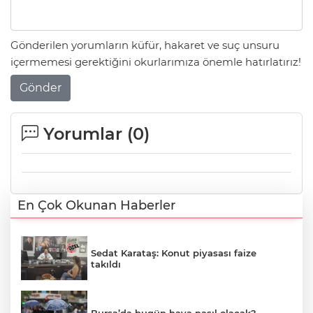
Gönderilen yorumların küfür, hakaret ve suç unsuru
içermemesi gerektiğini okurlarımıza önemle hatırlatırız!
Gönder
Yorumlar (
0
)
En Çok Okunan Haberler
Sedat Karataş: Konut piyasası faize
takıldı