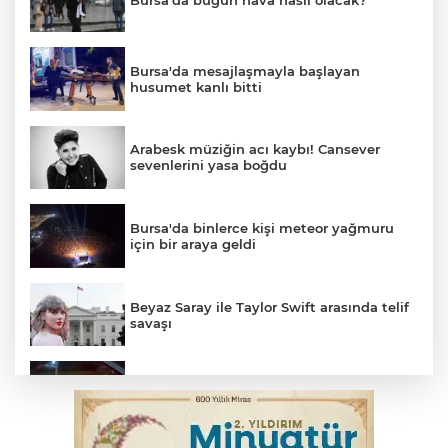
Bursa’da bugün hava nasıl olacak?
Bursa'da mesajlaşmayla başlayan
husumet kanlı bitti
Arabesk müziğin acı kaybı! Cansever
sevenlerini yasa boğdu
Bursa'da binlerce kişi meteor yağmuru
için bir araya geldi
Beyaz Saray ile Taylor Swift arasında telif
savaşı
Bursa’da drift atan sürücüye ceza yağdı