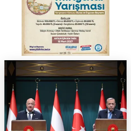
Bursa'da bisikletiyle çıktığı vadide
mahsur kaldı
YENİ Parti Genel Başkanı Özel: Bu yasaya
'evet' diyeceğiz
Cumhurbaşkanı Erdoğan'ın 32 yıl önceki
konuşması gün yüzüne çıktı