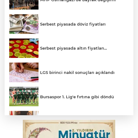
Serbest piyasada döviz fiyatları
Serbest piyasada altın fiyatları...
LGS birinci nakil sonuçları açıklandı
Bursaspor 1. Lig'e fırtına gibi döndü
Bakan Gürlek: Bu cinayeti çözmek
boynumuzun borcu