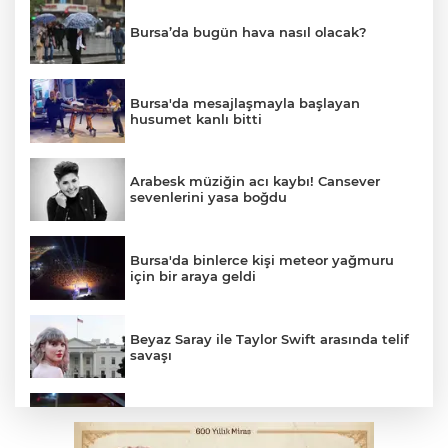
Bursa’da bugün hava nasıl olacak?
Bursa'da mesajlaşmayla başlayan
husumet kanlı bitti
Arabesk müziğin acı kaybı! Cansever
sevenlerini yasa boğdu
Bursa'da binlerce kişi meteor yağmuru
için bir araya geldi
Beyaz Saray ile Taylor Swift arasında telif
savaşı
Bursa’da drift atan sürücüye ceza yağdı