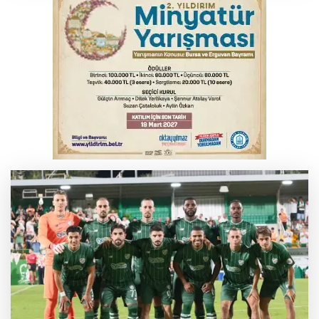
Bursa'da korkutan kazada 4 yaralı
Feci kaza yaşlı çifti hayattan kopardı
Yükseköğretim Kanununda değişiklik
Resmi Gazete'de