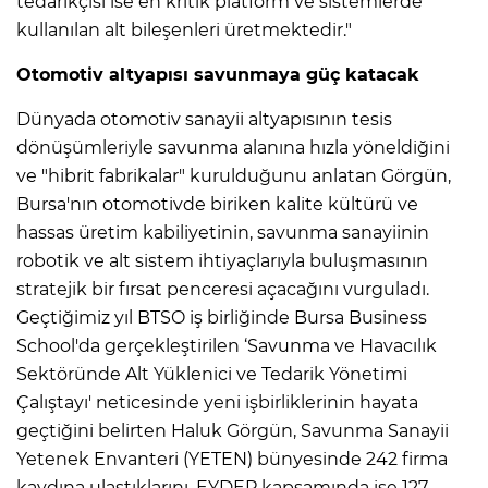
tedarikçisi ise en kritik platform ve sistemlerde
kullanılan alt bileşenleri üretmektedir."
Otomotiv altyapısı savunmaya güç katacak
Dünyada otomotiv sanayii altyapısının tesis
dönüşümleriyle savunma alanına hızla yöneldiğini
ve "hibrit fabrikalar" kurulduğunu anlatan Görgün,
Bursa'nın otomotivde biriken kalite kültürü ve
hassas üretim kabiliyetinin, savunma sanayiinin
robotik ve alt sistem ihtiyaçlarıyla buluşmasının
stratejik bir fırsat penceresi açacağını vurguladı.
Geçtiğimiz yıl BTSO iş birliğinde Bursa Business
School'da gerçekleştirilen ‘Savunma ve Havacılık
Sektöründe Alt Yüklenici ve Tedarik Yönetimi
Çalıştayı' neticesinde yeni işbirliklerinin hayata
geçtiğini belirten Haluk Görgün, Savunma Sanayii
Yetenek Envanteri (YETEN) bünyesinde 242 firma
kaydına ulaştıklarını, EYDEP kapsamında ise 127