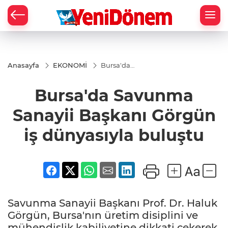
Zİ
Anasayfa
EKONOMİ
Bursa'da
Savunma
Sanayii
Bursa'da Savunma
Başkanı
Görgün iş
dünyasıyla
Sanayii Başkanı Görgün
buluştu
iş dünyasıyla buluştu
Savunma Sanayii Başkanı Prof. Dr. Haluk
Görgün, Bursa'nın üretim disiplini ve
mühendislik kabiliyetine dikkati çekerek,