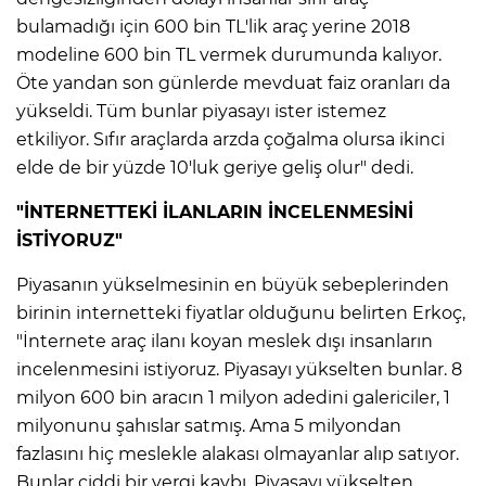
bulamadığı için 600 bin TL'lik araç yerine 2018
modeline 600 bin TL vermek durumunda kalıyor.
Öte yandan son günlerde mevduat faiz oranları da
yükseldi. Tüm bunlar piyasayı ister istemez
etkiliyor. Sıfır araçlarda arzda çoğalma olursa ikinci
elde de bir yüzde 10'luk geriye geliş olur" dedi.
"İNTERNETTEKİ İLANLARIN İNCELENMESİNİ
İSTİYORUZ"
Piyasanın yükselmesinin en büyük sebeplerinden
birinin internetteki fiyatlar olduğunu belirten Erkoç,
"İnternete araç ilanı koyan meslek dışı insanların
incelenmesini istiyoruz. Piyasayı yükselten bunlar. 8
milyon 600 bin aracın 1 milyon adedini galericiler, 1
milyonunu şahıslar satmış. Ama 5 milyondan
fazlasını hiç meslekle alakası olmayanlar alıp satıyor.
Bunlar ciddi bir vergi kaybı. Piyasayı yükselten