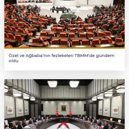
Özel ve Ağbaba’nın fezlekeleri TBMM’de gündem
oldu