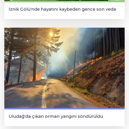
İznik Gölü'nde hayatını kaybeden gence son veda
Uludağ'da çıkan orman yangını söndürüldü