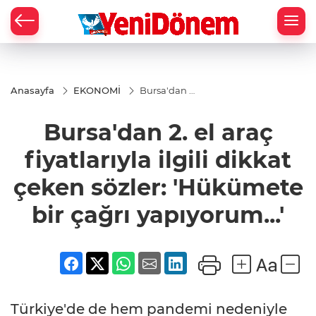
Zİ
Anasayfa
EKONOMİ
Bursa'dan 2.
el araç
fiyatlarıyla
Bursa'dan 2. el araç
ilgili dikkat
çeken
sözler:
fiyatlarıyla ilgili dikkat
'Hükümete
bir çağrı
çeken sözler: 'Hükümete
yapıyorum...'
bir çağrı yapıyorum...'
Türkiye'de de hem pandemi nedeniyle