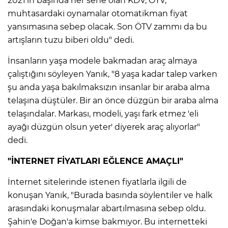
2021'in başında her sene olan KDV, ÖTV,
muhtasardaki oynamalar otomatikman fiyat
yansımasına sebep olacak. Son ÖTV zammı da bu
artışların tuzu biberi oldu" dedi.
İnsanların yaşa modele bakmadan araç almaya
çalıştığını söyleyen Yanık, "8 yaşa kadar talep varken
şu anda yaşa bakılmaksızın insanlar bir araba alma
telaşına düştüler. Bir an önce düzgün bir araba alma
telaşındalar. Markası, modeli, yaşı fark etmez 'eli
ayağı düzgün olsun yeter' diyerek araç alıyorlar"
dedi.
"İNTERNET FİYATLARI EĞLENCE AMAÇLI"
İnternet sitelerinde istenen fiyatlarla ilgili de
konuşan Yanık, "Burada basında söylentiler ve halk
arasındaki konuşmalar abartılmasına sebep oldu.
Şahin'e Doğan'a kimse bakmıyor. Bu internetteki