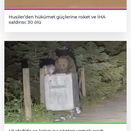
Husiler’den hükümet güçlerine roket ve İHA
saldırısı: 30 ölü
Uludağ'da aç kalan ayı çöpten yemek aradı