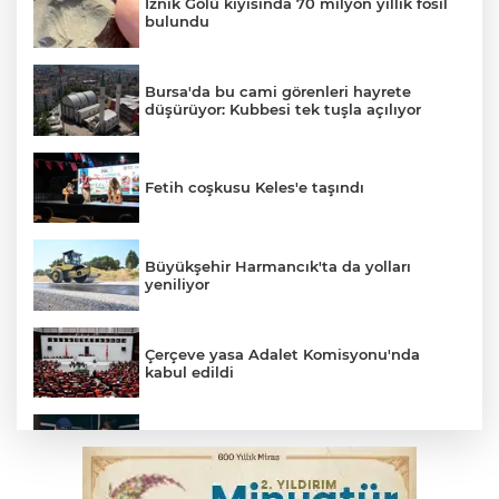
İznik Gölü kıyısında 70 milyon yıllık fosil
bulundu
Bursa'da bu cami görenleri hayrete
düşürüyor: Kubbesi tek tuşla açılıyor
Fetih coşkusu Keles'e taşındı
Büyükşehir Harmancık'ta da yolları
yeniliyor
Çerçeve yasa Adalet Komisyonu'nda
kabul edildi
Bursa’da yasa dışı bahis operasyonu: 3
kişi tutuklandı