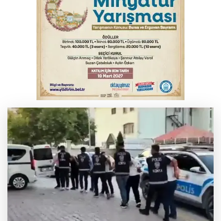
İnegöl’de yangın paniği! Apartmana
sıçrayan alevler söndürüldü
Serbest piyasada döviz fiyatları
Otomobil kanala uçtu: 2 yaralı