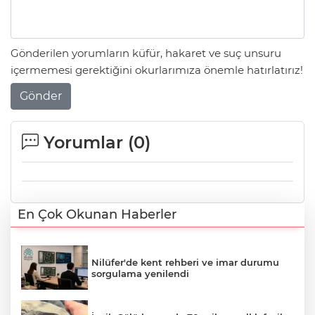
Gönderilen yorumların küfür, hakaret ve suç unsuru
içermemesi gerektiğini okurlarımıza önemle hatırlatırız!
Gönder
Yorumlar (
0
)
En Çok Okunan Haberler
Nilüfer'de kent rehberi ve imar durumu
sorgulama yenilendi