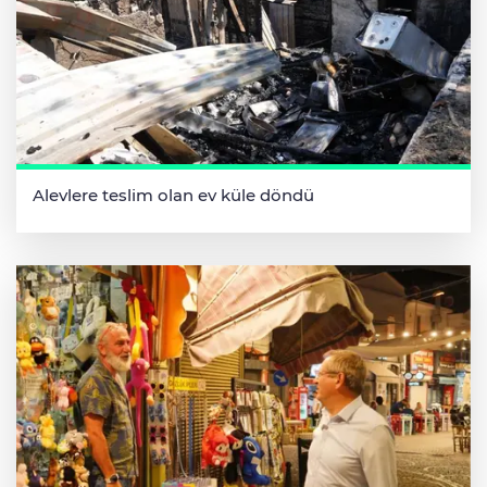
Alevlere teslim olan ev küle döndü