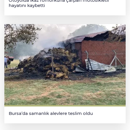
Otoyolda ikaz römorkuna çarpan motosikletli
hayatını kaybetti
Bursa’da samanlık alevlere teslim oldu