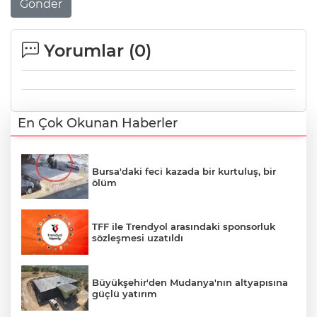
Gönder
Yorumlar (
0
)
En Çok Okunan Haberler
Bursa'daki feci kazada bir kurtuluş, bir
ölüm
TFF ile Trendyol arasındaki sponsorluk
sözleşmesi uzatıldı
Büyükşehir'den Mudanya'nın altyapısına
güçlü yatırım