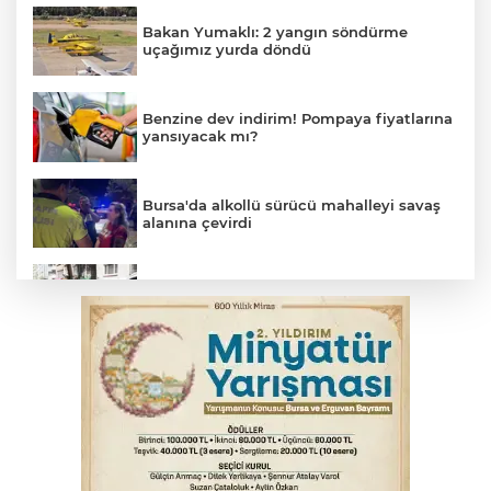
Bakan Yumaklı: 2 yangın söndürme
uçağımız yurda döndü
Benzine dev indirim! Pompaya fiyatlarına
yansıyacak mı?
Bursa'da alkollü sürücü mahalleyi savaş
alanına çevirdi
Osmangazi’de kaldırım işgaline geçit yok
Serbest piyasada altın fiyatları...
Serbest piyasada döviz fiyatları