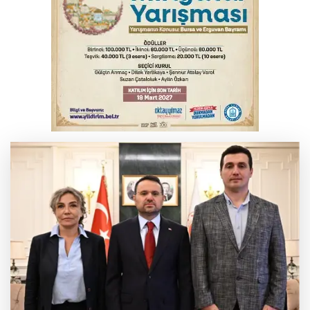
Benzine dev indirim! Pompaya fiyatlarına
yansıyacak mı?
Bursa'da otomobil motosikletle çarpıştı:
2'si çocuk 3 yaralı
Bursa'da alkollü sürücü mahalleyi savaş
alanına çevirdi