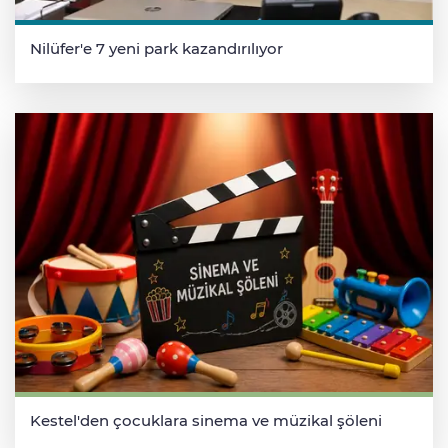
Nilüfer'e 7 yeni park kazandırılıyor
Kestel'den çocuklara sinema ve müzikal şöleni