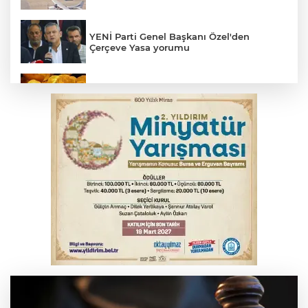
YENİ Parti Genel Başkanı Özel'den
Çerçeve Yasa yorumu
Serbest piyasada altın fiyatları...
MSB: YAŞ kararları devletimize ve
milletimize hayırlı olsun
Osmangazi’de kaldırım işgaline geçit yok
Osmangazi’de iş arayanlara destek