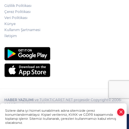
Gizlilik Politikası
Çerez Politikası
Veri Politikası
Künye
Kullanım Şartnamesi
İletişim
HABER YAZILIMI
ve TURKTICARET.NET projesidir Copyright© 2006-
2026 Tüm hakları saklıdır.
Sizlere daha iyi hizmet sunabilmek adına sitemizde çerez
konumlandırmaktayız. Kişisel verileriniz, KVKK ve GDPR kapsamında
toplanıp işlenir. Sitemizi kullanarak, çerezleri kullanmamızı kabul etmiş
olacaksınız.
Anasayfa
Haber Ara
Yazarlar