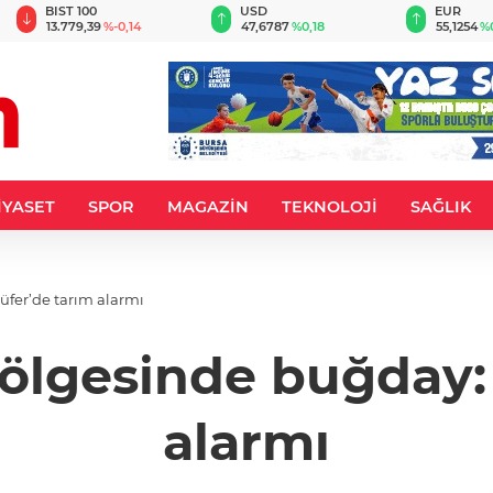
BIST 100
USD
EUR
13.779,39
%-0,14
47,6787
%0,18
55,1254
%
İYASET
SPOR
MAGAZİN
TEKNOLOJİ
SAĞLIK
üfer’de tarım alarmı
ölgesinde buğday: 
alarmı