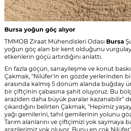
Bursa yoğun göç alıyor
TMMOB Ziraat Mühendisleri Odası
Bursa
Şu
yoğun göç alan bir kent olduğunu vurgulayar
etkenlerin göçü artırdığını anlattı.
En fazla göçün, sanayileşme ve konut baskı
Çakmak, "Nilüfer'in en gözde yerlerinden bi
arasında kalmış 5 dönüm alanda buğday ür
bir çiftçinin çabasına şahit oluyoruz. Bu böl
araziden daha büyük paralar kazanabilir" 
çıkardığını belirten Çakmak, "Hepimiz yaşa
yağı gemilerini, tahıl gemilerinin yolunu g
Tarım alanlarını ve çiftçimizi yok saymaya ba
arazilerimiz yok oluyor. Bunu en çok Nilüfe