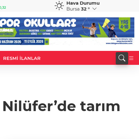
Hava Durumu
GBP
CHF
0,32
64,3468
%0,38
59,0083
%0,82
Bursa
32 °
RESMİ İLANLAR
Nilüfer’de tarım