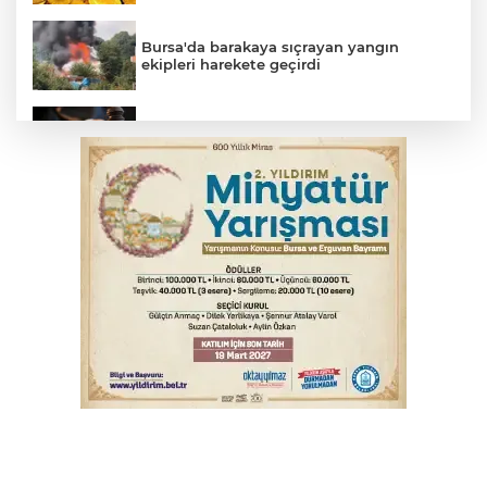
Bursa'da barakaya sıçrayan yangın
ekipleri harekete geçirdi
Yargıtay’dan primle çalışanlara müjde
TOFAŞ Basketbol'da sağlık kontrolleri
başladı
Bursa’da bugün hava nasıl olacak?
Osmangazi’de iş arayanlara destek