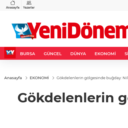
VND
GAU/TRY
3
%-0,22
0,0018
%0,32
6.660,55
%2,59
Anasayfa
Yazarlar
BURSA
GÜNCEL
DÜNYA
EKONOMİ
S
Anasayfa
EKONOMİ
Gökdelenlerin gölgesinde buğday: Nil
Gökdelenlerin g