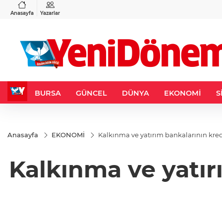
VND
GAU/TRY
3
%-0,22
0,0018
%0,32
6.660,55
%2,59
Anasayfa
Yazarlar
BURSA
GÜNCEL
DÜNYA
EKONOMİ
S
Anasayfa
EKONOMİ
Kalkınma ve yatırım bankalarının kred
Kalkınma ve yatır