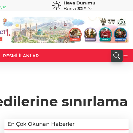
Hava Durumu
GBP
CHF
0,32
64,3468
%0,38
59,0083
%0,82
Bursa
32 °
RESMİ İLANLAR
dilerine sınırlama
En Çok Okunan Haberler