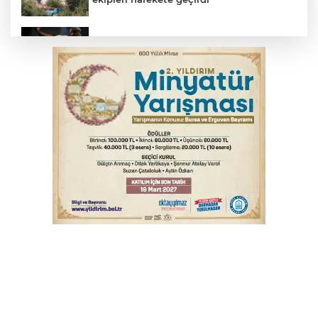
Yargıtay’dan primle çalışanlara müjde
TOFAŞ Basketbol'da sağlık kontrolleri
başladı
Bursa’da bugün hava nasıl olacak?
Osmangazi’de iş arayanlara destek