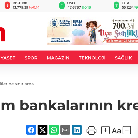
BIST 100
USD
EUR
13.779,39
%-0,14
47,6787
%0,18
55,1254
%
İYASET
SPOR
MAGAZİN
TEKNOLOJİ
SAĞLIK
ilerine sınırlama
ım bankalarının kre